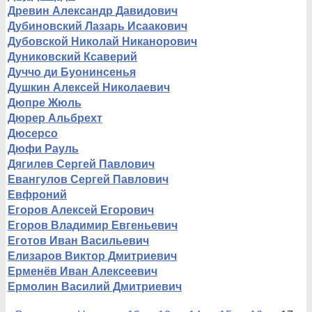
Древин Александр Давидович
Дубиновский Лазарь Исаакович
Дубовской Николай Никанорович
Дуниковский Ксаверий
Дуччо ди Буонинсенья
Душкин Алексей Николаевич
Дюпре Жюль
Дюрер Альбрехт
Дюсерсо
Дюфи Рауль
Дягилев Сергей Павлович
Евангулов Сергей Павлович
Евфроний
Егоров Алексей Егорович
Егоров Владимир Евгеньевич
Еготов Иван Васильевич
Елизаров Виктор Дмитриевич
Ерменёв Иван Алексеевич
Ермолин Василий Дмитриевич