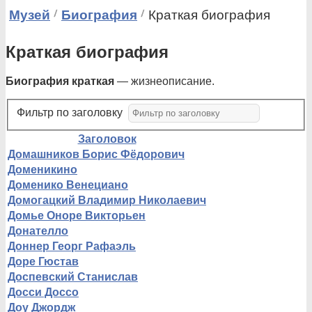
Музей
Биография
Краткая биография
Краткая биография
Биография краткая
— жизнеописание.
Фильтр по заголовку
Заголовок
Домашников Борис Фёдорович
Доменикино
Доменико Венециано
Домогацкий Владимир Николаевич
Домье Оноре Викторьен
Донателло
Доннер Георг Рафаэль
Доре Гюстав
Доспевский Станислав
Досси Доссо
Доу Джордж