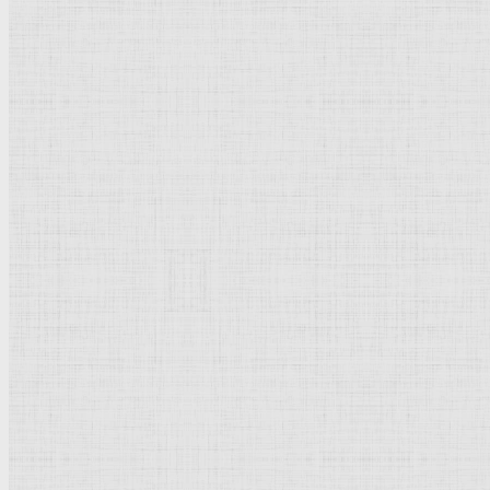
Ленинград
) класс
деталей и правдиво
родной природе, э
в русской живописи
Соч.: Путешествие по Волге, М., 1970.
Картины:
Чернецов Григорий Григорьевич
Чернецов Никанор Григорьевич
Черкасский Абрам Маркович
Добавить комментарий
Родительская категория:
Биография
Категория:
Краткая биография
Популярное
Тициан
Пикассо Пабло
Рублёв Андрей