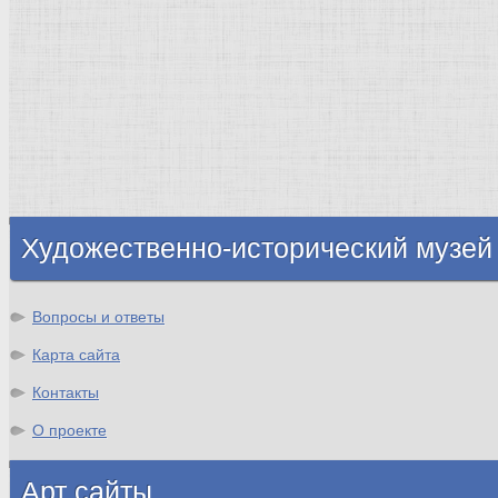
Италия
Ленинград
Византия
Нидерланды
Флоренция
Германия
Суздаль
Владимир
Великобритания
Шотландия
Художественно-исторический музей
Вопросы и ответы
Карта сайта
Контакты
О проекте
Арт сайты