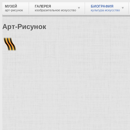
МУЗЕЙ
ГАЛЕРЕЯ
БИОГРАФИЯ
арт-рисунок
изобразительное искусство
культура искусство
Арт-Рисунок
Найти
Войти
Музей
Биография
Краткая биография
Че
Художник живописец, график, гравёр