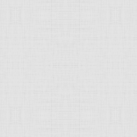
Чернецовы, русские художники
братья.
евич Чернецов
(1802-1865),
живописец
и рисовальщик. У
 Г. Чернецовым путешествовал по Волге (1838), странам Ев
гурные
композиции
("Парад на Царицыном лугу 6 октября 1
.
вич Чернецов
(1805-1879),
живописец и
литограф
. Пейза
823-27) у М. Н. Воробьёва. Путешествовал по Кавказу (1829
л совместно с братом. В наиболее значительных работах Че
ях
и
этюдах
, а также в панораме берегов Волги (состояла и
завершена в 1851, Публичная библиотека имени М. Е. Салты