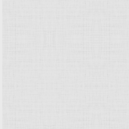
Брейгель Питер
Рембрандт Харменс ван Рейн
Дега Эдгар
Суриков Василий Иванович
Рубенс Питер Пауль
Дюрер Альбрехт
Кончаловский Пётр Петрович
Айвазовский Иван Константинович
Боттичелли Сандро
Боровиковский Владимир Лукич
Растрелли Варфоломей Варфоломеевич
Дали Сальвадор
Новое | Обновлено
Васнецов Виктор Михайлович
Суриков Василий Иванович
Вермер Делфтский Ян
Жирардон Франсуа
Джотто ди Бондоне
Петровичев Пётр Иванович
Тырса Николай Андреевич
Мясоедов Григорий Григорьевич
Рембрандт Харменс ван Рейн