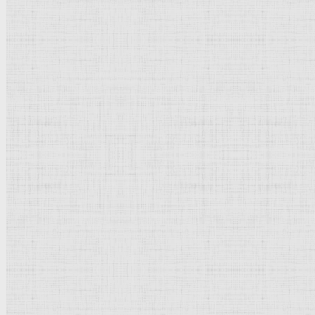
Василия Блаженного храм
Направления стили
Реализм
Возрождение
Классицизм
Барокко
Романтизм
Романский стиль
Импрессионизм
Модерн
Символизм
Готика
Модернизм
Кубизм
Абстрактное искусство
Маньеризм
Брутализм
Термины понятия