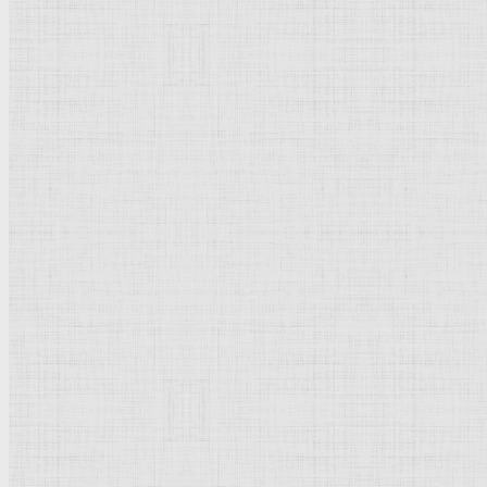
Чернецовы
Просмотров: 33425
Рейтинг:
5
/
5
Пожалуйста, оцените
Чернецовы
, русские художники первой половины XIX в., 
Григорий Григорь
Вместе с братом Н.
пейзажи
, многофи
Пушкина, г. Пушкин)
Никанор Григорье
петербургской АХ (1
36). С 1837 работа
рисунках
,
акварел
карандаш
, перо, 