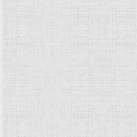
Рисунок
Графика
Живопись
Пейзаж
Скульптура
Декоративно-прикладное искусство
Гравюра
Выставки художественные
Портрет
Натюрморт
Бытовой жанр
Музеи художественные
Исторический жанр
Миниатюра
Картина
Страны города
Рим Древний
Киевская Русь
Москва
Египет Древний
Греция Древняя