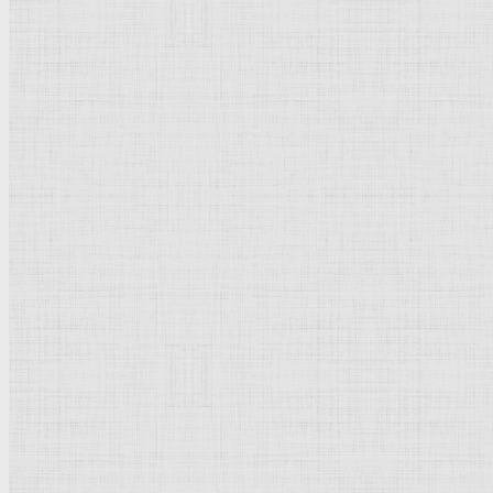
Щедрин Феодосий Фёдорович
Щедрин Семён Фёдорович
Щедрин Сильвестр Феодосиевич
Поленов Василий Дмитриевич
Чернецовы
Тропинин Василий Андреевич
Культурное наследие
Флорентийская школа
Третьяковская галерея
Владимиро-Суздальская школа
Русский музей
Кремль Московский
Лувр
Эрмитаж
Дрезденская картинная галерея
Красная площадь
Уффици
Венецианская школа
Прадо
Болонская Школа
Венециановская школа