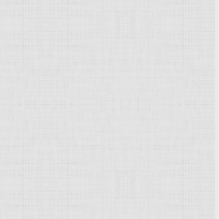
чился в
петербургской
АХ (1819-27) у Воробьёва М. Н..
ропы и Ближнего Востока (1840-43). Писал интерьеры,
831 года", окончена в 1837, Всесоюзный
музей
А. С.
жист. Учился в
-31), Крыму (1833-
рнецовых -
з 1981 листа;
кова-Щедрина,