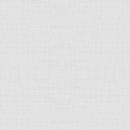
ицистические панорамные построения сочетаются с докумен
стью наблюдений. Просветительские по характеру, проникн
ти произведения стали одним из этапов формирования наци
.
JComments