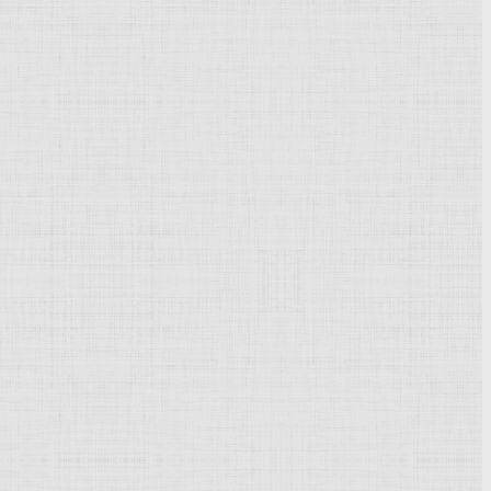
тальной точностью
утые интересом к
онального пейзажа
Чернов Юрий Львович