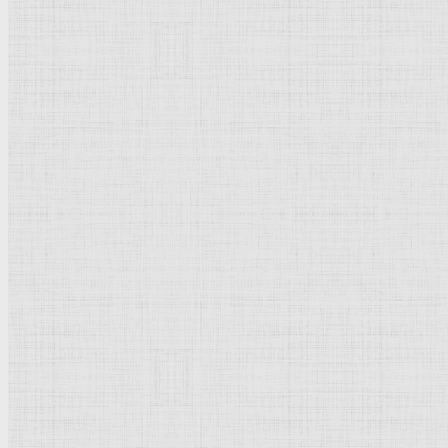
Москва (Moscow)
Россия (Russia)
132106
Российская Феде
http://www.art-drawing.ru
Дополнительная информация
Форма входа
Если у Вас есть вопросы по работе про
П
Забыли пароль?
Забыли логин?