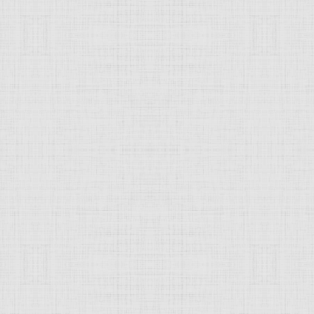
рация (Russian Federation)
екта или есть предложения, адресуйте их с помощью р
ожалуйста, не забывайте подписывать свои сообщени