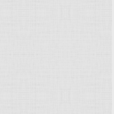
азмещенной ниже формы, указав причину.
я.