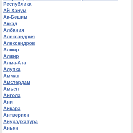
Республика
Ай-Ханум
Ак-Бешим
Аккад
Албания
Александрия
Александров
Алжир
Алжир
Алма-Ата
Алупка
Амман
Амстердам
Амьен
Ангола
Ани
Анкара
Антверпен
Анурадхапура
Аньян