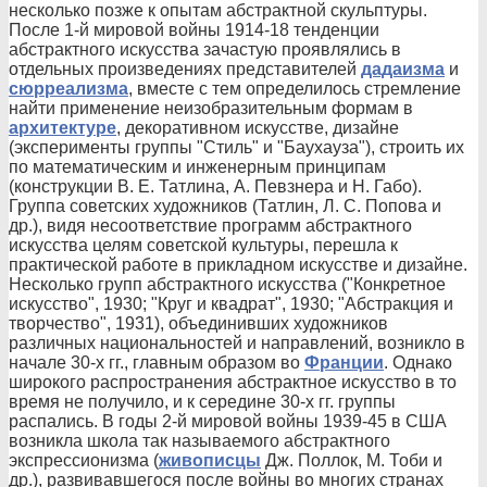
несколько позже к опытам абстрактной скульптуры.
После 1-й мировой войны 1914-18 тенденции
абстрактного искусства зачастую проявлялись в
отдельных произведениях представителей
дадаизма
и
сюрреализма
, вместе с тем определилось стремление
найти применение неизобразительным формам в
архитектуре
, декоративном искусстве, дизайне
(эксперименты группы "Стиль" и "Баухауза"), строить их
по математическим и инженерным принципам
(конструкции В. Е. Татлина, А. Певзнера и Н. Габо).
Группа советских художников (Татлин, Л. С. Попова и
др.), видя несоответствие программ абстрактного
искусства целям советской культуры, перешла к
практической работе в прикладном искусстве и дизайне.
Несколько групп абстрактного искусства ("Конкретное
искусство", 1930; "Круг и квадрат", 1930; "Абстракция и
творчество", 1931), объединивших художников
различных национальностей и направлений, возникло в
начале 30-х гг., главным образом во
Франции
. Однако
широкого распространения абстрактное искусство в то
время не получило, и к середине 30-х гг. группы
распались. В годы 2-й мировой войны 1939-45 в США
возникла школа так называемого абстрактного
экспрессионизма (
живописцы
Дж. Поллок, М. Тоби и
др.), развивавшегося после войны во многих странах