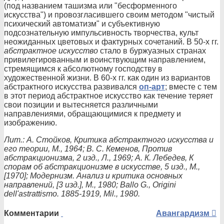
(под названием ташизма или "бесформенного
искусства") и провозгласившего своим методом "чистый
психический автоматизм" и субъективную
подсознательную импульсивность творчества, культ
неожиданных цветовых и фактурных сочетаний. В 50-х гг.
абстрактное искусство
стало в буржуазных странах
привилегированным и воинствующим направлением,
стремящимся к абсолютному господству в
художественной жизни. В 60-х гг. как один из вариантов
абстрактного искусства развивался
оп-арт
; вместе с тем
в этот период абстрактное искусство как течение теряет
свои позиции и вытесняется различными
направлениями, обращающимися к предмету и
изображению.
Лит.: А. Стойков, Критика абстрактного искусства и
его теории, М., 1964; В. С. Кеменов, Против
абстракционизма, 2 изд., Л., 1969; А. К. Лебедев, К
спорам об абстракционизме в искусстве, 5 изд., М.,
[1970]; Модернизм. Анализ и критика основных
направлений, [3 изд.], М., 1980; Ballo G., Origini
dell'astrattismo. 1885-1919, Mil., 1980.
Авангардизм
Комментарии