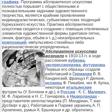
графике
. Программа
абстрактного искусства
полностью порывает с общественными и
познавательными задачами художественного
творчества, является крайним проявлением
индивидуалистических, субъективистских тенденций
буржуазного искусства. Практика
абстрактного
искусства
сводится к созданию с помощью отвлеченных
элементов художественной формы (цветовое пятно,
линия, фактура, объём и т. д.) неизобразительных
композиций
, импульсивно-стихийных либо
рационалистически упорядоченных.
Абстрактное искусство
возникло
в 1910-13 гг. в ходе
расслоения
кубизма
,
экспрессионизма
,
футуризма
.
Первые его образцы создали
работавший в
Германии
В. В.
Кандинский, француз Р. Делоне,
испанец
Ф. Пикабия, чех Ф. Купка,
некоторые
итальянские
футуристы (У. Боччони и др.), в
России
- К. С.
Малевич
,
М. Ф. Ларионов и Н. С. Гончарова, в
Нидерландах
-
представители неопластицизма (П. Мондриан, Т. ван
Дусбюрг и др.). Работавшие в Париже украинец А. П.
Архипенко, румын К. Брынкуши и др. обратились