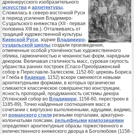
древнерусского изобразительного
искусства
и
архитектуры
.
Сложилась в северо-восточной Руси
в период усиления Владимиро-
Суздальского княжества (XII - первая
половина XIII вв.). Отталкиваясь от
традиций художественной культуры
Киевской Руси
, зодчие
Владимиро-
суздальской школы
создали произведения,
отмеченные особой утончённостью художественного
облика, гармоничностью и чеканностью форм, нарядным
декором. Величавая статичность масс, суровая скупость
убранства ранних построек (Спасо-Преображенский
собор в Переславле-Залесском, 1152-60; церковь Бориса
и Глеба в
Кидекше
, 1152) вскоре сменяются новыми
архитектурными формами, в которых органически
сливаются классическое совершенство конструкции,
ясность пропорций, продуманность системы декора
(Успенский собор во
Владимире
, 1158-60, перестроен в
1185-89). Точно найденные соотношения масс в
сочетании с виртуозно выполненными, идущими, видимо,
от
романского стиля
резными порталами, аркатурно-
колончатыми поясами,
рельефными
композициями
определяют архитектурные образы торжественного и
величественного княжеского дворца в Боголюбове (1158-