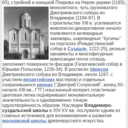
65), стройной и изящной Покрова на Нерли церкви (1165),
монолитного, чуть грузноватого
Дмитриевского собора во
Владимире (1194-97). В
строительстве XIII в. усиливается
живописно-декоративное начало:
появляются килевидные
закомары, шаровидные "бусины"
на порталах (Рождественский
собор в
Суздале
, 1222-25), резные
орнаменты и многофигурные
композиции почти сплошь
заполняют поверхности фасадов (Георгиевский собор в
Юрьеве-Польском, 1230-34). В росписях (
фрески
Дмитриевского собора во Владимире, около 1197, с
участием
византийских
мастеров) и отдельных
сохранившихся
иконах
("Дмитрий Солунский", конец XII -
начало XIII вв., ГТГ) изысканный колорит, пластичная
цветовая лепка подчёркивают монументальную
значительность и одновременно тонкую
одухотворённость образов. Наследие
Владимиро-
суздальской школы
в XIV-XV вв. послужило одним из
главных источников для возникновения и развития
московской школы
древнерусского искусства.