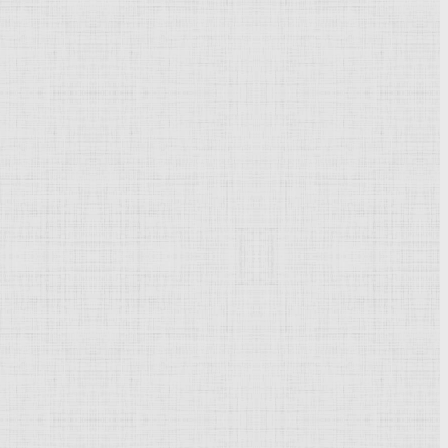
ечный" - обе 1340-е гг., Успенский собор Московского
 выдающихся художников
Феофана Грека
,
Рублёва
Андрея,
я с проникновенным лиризмом, с непосредственностью
о главе с Москвой определило новый расцвет Московской
кое сотрудничество местных мастеров с приглашёнными в
6) и
итальянскими
зодчими (Успенский собор, 1475-79,
Фрязин и П. А. Солари; Архангельский собор, 1505-08,
нику строительства, обогатить арсенал форм и
рея Рублёва и мастеров его круга во второй половине
щих изысканностью пропорций, декоративной
 школы Андрея Рублёва сказалось и в произведениях
енный музей-заповедник). Художественные достижения
ьнейшее развитие.
скусство Московской Руси. Вторая половина XV - XVII вв.,
Москвы и прилежащих к ней княжеств. XIV-XVI вв., М.,
Музей архитектуры