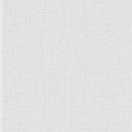
Дворец дожей
Венециановская школа
Лувр
Казанский собор
Новодевичий монастырь
Нередица
Болонская Школа
Дрезденская картинная галерея
Троице-Сергиева Лавра
Третьяковская галерея
Сикстинская капелла
Московская школа
Прадо
История мировой культуры, искусст
История культуры
Страны и города
Культурное наследие
Термины и понятия