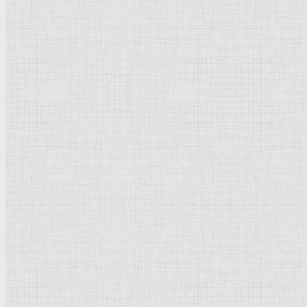
Популярное
Флорентийская школа
Третьяковская галерея
Владимиро-Суздальская школа
Русский музей
Кремль Московский
Лувр
Эрмитаж
Дрезденская картинная галерея
Красная площадь
Уффици
Венецианская школа
Прадо
Болонская Школа
Венециановская школа
Василия Блаженного храм
Новое | Обновлено
Кремль
Пантеон в Риме