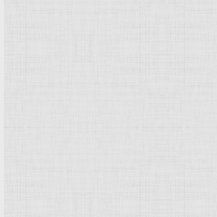
Рисунок
Графика
Живопись
Пейзаж
Скульптура
Декоративно-прикладное искусство
Гравюра
Выставки художественные
Портрет
Натюрморт
Бытовой жанр
Музеи художественные
Исторический жанр
Миниатюра
Картина
Страны города
Рим Древний
Киевская Русь
Москва