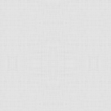
славянского искусства (
иконы
"Спас Ярое Око" и "Спас опл
олы в конце XIV - начале XV вв. связан с деятельностью
творчестве которых глубокий философский смысл сочеталс
 в конце XV в. Русского централизованного государства в
е Московского Кремля (см.
Кремль Московский
) творчес
аговещенский собор, 1484-89; церковь Ризоположения, 148
Фьораванти, Грановитая палата, 1487-91, архитектор Марк 
зин Новый, и др.) дало возможность усовершенствовать тех
остей древнерусской архитектуры. Традиции искусства Анд
лучили развитие в иконах и росписях
Дионисия
, привлекаю
ита, гармоничной уравновешенностью композиций. Влияние
нь, 1456, мастер Амвросий,
Загорский
историко-художеств
ого искусства, они оказали решающее влияние на его дал
о-Восточной Руси XII-XV вв., т. 2, М., 1962; Н. Е. Мнева, И
1966; Древнерусское искусство. Художественная культура 
JComments