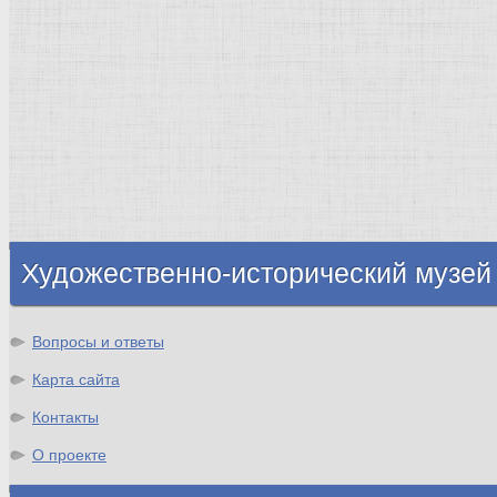
Египет Древний
Греция Древняя
Италия
Ленинград
Византия
Нидерланды
Флоренция
Германия
Суздаль
Владимир
Великобритания
Шотландия
Художественно-исторический музей
Вопросы и ответы
Карта сайта
Контакты
О проекте