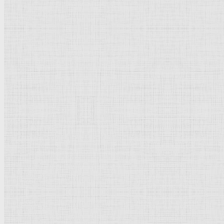
Направления и стили
Направления стили
Реализм
Возрождение
Классицизм
Барокко
Романтизм
Романский стиль
Импрессионизм
Модерн
Символизм
Готика
Модернизм
Кубизм
Абстрактное искусство
Маньеризм
Брутализм
Термины понятия