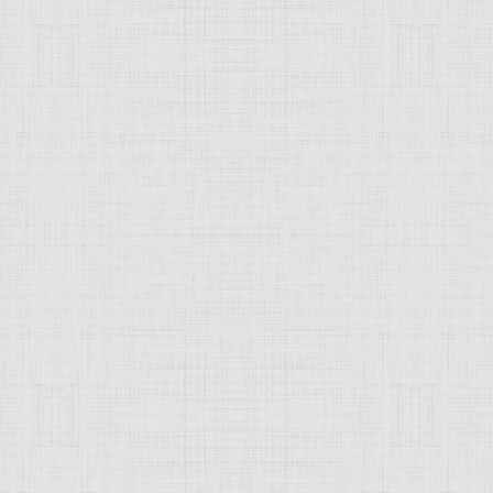
ковская школа древнерусского искус
ого
искусства
в XIV - начале XVI вв. Сложилась и интенсив
 20-30-х гг. XIV в. обусловила широкий размах культового (
не сохранились), а затем и крепостного строительства (бел
ве переработки
архитектурных
традиций
владимиро-суз
аменного храма: компактный, четырехстолпный, с повыше
адах (Успенский собор на Городке, 1399; Рождественский с
ий собор
Троице-Сергиевой
лавры, 1412 или 1427). В дин
роникова монастыря
(1420-27) заметно влияние южнослав
небольшого, скромно декорированного храма с пристенными
в.).
Живопись
Московской школы в XIV в. развивалась на 