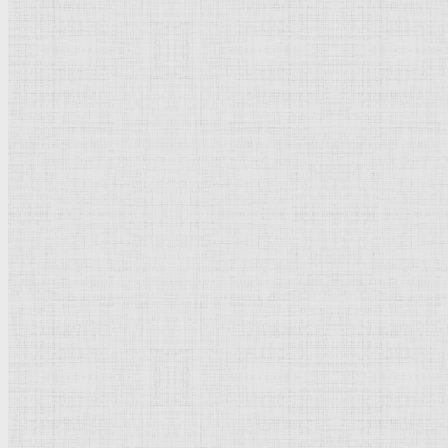
Московская школа
Просмотров: 31622
Рейтинг:
5
/
5
Пожалуйста, оцените
Мос
Московская школа
, одна из основных школ древнерусск
Роль
Москвы
как центра объединения русских земель уже в
Московском
Кремле
, 
сохранились). На осно
московский тип белок
декор, поясами на фас
Звенигороде
; Троицк
Спасского собора
Анд
в. получил новый тип 
конец XIV - начало XV в