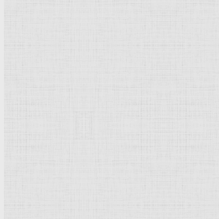
византийского
и южно
Кремля).
Расцвет Московской шк
Даниила Чёрного
, в 
чувства. Формирование
школы. При перестройк
Москву псковскими (Бл
архитектор Аристотель 
архитектор Алевиз Фря
выразительных возможн
XV - начале XVI вв. по
праздничностью колор
прикладного искусства Московской школы (панагия-складе
Московской школы являются одной из вершин древнерусск
Лит.: ИРИ, т. 3, М., 1955; Н. Н. Воронин, Зодчество Север
М., 1965; В. Н. Лазарев,
Андрей Рублев
и его школа, М., 
1970.
Момине-Хатун мавзолей
Добавить комментарий
Родительская категория:
История | Культура
Категория:
Культурное наследие