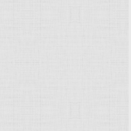
ства
но развивалась в эпоху усиления
Московского
княжества.
соборы - Успенский, 1327, и Архангельский, 1333 - оба в
окаменные стены и
башни
Московского Кремля, 1367, не
дальской школы
в конце XIV - начале XV вв. возникает
нными подпружными
арками
, ярусами кокошников, резными
обор Саввино-Сторожевского монастыря, 1405, - оба в
амичной, с пониженными угловыми частями
композиции
янского зодчества. Широкое распространение в конце XIV
 опорами (церковь в селе Каменское Московской области,
основе синтеза местных традиций и передовых течений