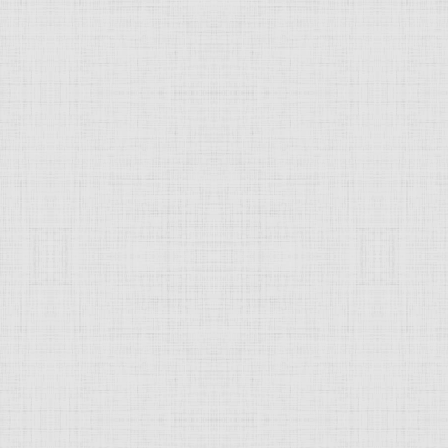
зад
1
2
3
4
5
6
7
8
9
10
Впер