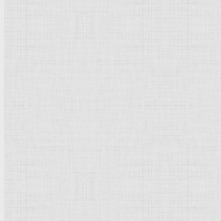
Краткая биография
Биография краткая
— жизнеописание.
Фильтр по заголовку
Заголовок
Аалто Алвар
Аалтонен Вяйнё
Аахен, Ханс фон
Абакелия Тамара Григорьевна
Абдуллаев Абдулхак Аксакалович
Абдуллаев Лутфулла Абдуллаевич
Абдуллаев Микаил Гусейн оглы
Абдурахманов Фуад Гасан оглы
Абегян Мгер (Мегер) Манукович
Аберкромби Лесли Патрик
Абросимов Павел Васильевич
Августинчич Антун
Аверкамп Хендрик
Аветисян Минас Карапетович