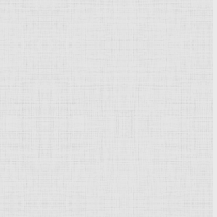
ед
В конец