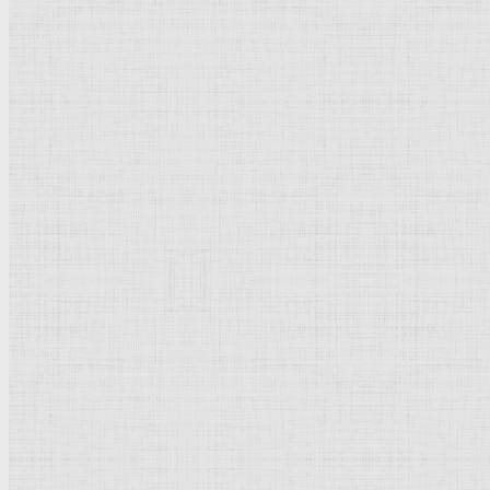
Авилов Михаил Иванович
Агабабян Григорий Гарегинович
Агаджанян Степан Меликсетович
Агин Александр Алексеевич
Адам Роберт
Адамова Евгения Михайловна
Адамсон Амандус Генрих
Адамсон Эрик Янович
Аджеми ибн Абу Бекр
Адылов Сабир Рахманович
Ажбе Антон
Азам
Азгур Заир Исаакович
Азимзаде Азим Аслан оглы
Айвазовский Иван Константинович
Айналов Дмитрий Власьевич
В начало
На
Популярное