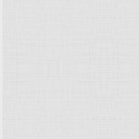
Уффици
Венецианская школа
Прадо
Болонская Школа
Венециановская школа
Василия Блаженного храм
Направления стили
Реализм
Возрождение
Классицизм
Барокко
Романтизм
Романский стиль
Импрессионизм
Модерн
Символизм
Готика
Модернизм
Кубизм
Абстрактное искусство
Маньеризм