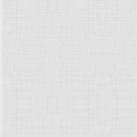
Джотто ди Бондоне
Петровичев Пётр Иванович
Тырса Николай Андреевич
Мясоедов Григорий Григорьевич
Рембрандт Харменс ван Рейн
Щедрин Феодосий Фёдорович
Щедрин Семён Фёдорович
Щедрин Сильвестр Феодосиевич
Поленов Василий Дмитриевич
Чернецовы
Тропинин Василий Андреевич
Культурное наследие
Флорентийская школа
Третьяковская галерея
Владимиро-Суздальская школа
Русский музей
Кремль Московский
Лувр
Эрмитаж
Дрезденская картинная галерея
Красная площадь