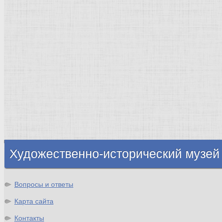
Рим Древний
Киевская Русь
Москва
Египет Древний
Греция Древняя
Италия
Ленинград
Византия
Нидерланды
Флоренция
Германия
Суздаль
Владимир
Великобритания
Шотландия
Художественно-исторический музей
Вопросы и ответы
Карта сайта
Контакты