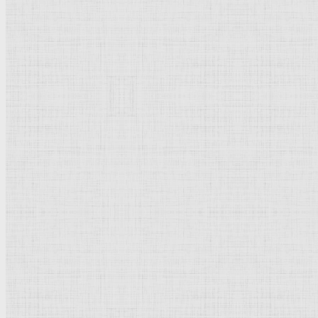
Тициан
Пикассо Пабло
Рублёв Андрей
Брейгель Питер
Рембрандт Харменс ван Рейн
Дега Эдгар
Суриков Василий Иванович
Рубенс Питер Пауль
Дюрер Альбрехт
Кончаловский Пётр Петрович
Айвазовский Иван Константинович
Боттичелли Сандро
Боровиковский Владимир Лукич
Растрелли Варфоломей Варфоломеевич
Дали Сальвадор
Новое | Обновлено
Васнецов Виктор Михайлович
Суриков Василий Иванович
Вермер Делфтский Ян
Жирардон Франсуа