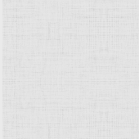
Брутализм
Термины понятия
Рисунок
Графика
Живопись
Пейзаж
Скульптура
Декоративно-прикладное искусство
Гравюра
Выставки художественные
Портрет
Натюрморт
Бытовой жанр
Музеи художественные
Исторический жанр
Миниатюра
Картина
Страны города