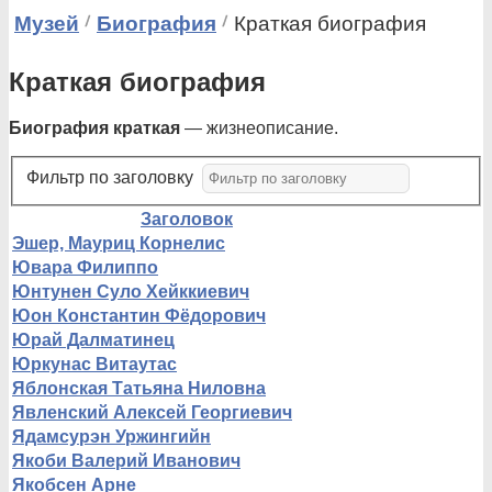
Музей
Биография
Краткая биография
Краткая биография
Биография краткая
— жизнеописание.
Фильтр по заголовку
Заголовок
Эшер, Мауриц Корнелис
Ювара Филиппо
Юнтунен Суло Хейккиевич
Юон Константин Фёдорович
Юрай Далматинец
Юркунас Витаутас
Яблонская Татьяна Ниловна
Явленский Алексей Георгиевич
Ядамсурэн Уржингийн
Якоби Валерий Иванович
Якобсен Арне