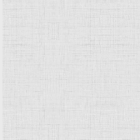
Пейзаж
Скульптура
Декоративно-прикладное искусство
Гравюра
Выставки художественные
Портрет
Натюрморт
Бытовой жанр
Музеи художественные
Исторический жанр
Миниатюра
Картина
Страны города
Рим Древний
Киевская Русь
Москва
Египет Древний
Греция Древняя
Италия
Ленинград
Византия
Нидерланды