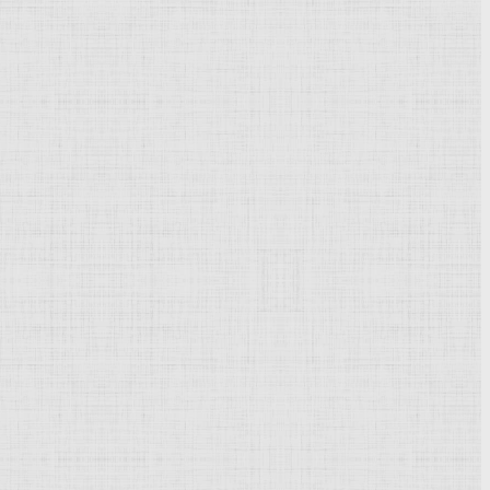
противостоявшую псевдогероическому пафосу
си и профессиональному мастерству, к чему призывал и
ранили от преподавательской деятельности.
н. Реабилитирован посмертно в 1957 году.
Дубиновский Лазарь Исаакович