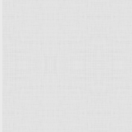
Реализм
Возрождение
Классицизм
Барокко
Романтизм
Романский стиль
Импрессионизм
Модерн
Символизм
Готика
Модернизм
Кубизм
Абстрактное искусство
Маньеризм
Брутализм
Термины понятия
Рисунок
Графика
Живопись