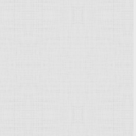
ист, мастер натюрморта
сис – 1938),
живописец
,
портретист
,
пейзажист
,
нных событиях 1906 года и был арестован. В 1908–1914
ый валет
", "Группа экспрессионистов", был членом-
 Музеем
живописной
культуры.
АХН).
дожниками авангарда. Он прошел путь от
кубизма
до
вый художественный язык, мастер начал уделять большое