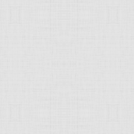
вич
дович, портретист, пейзажист, жанр
 Давидович
, (1889, Венден Лифляндской губернии, ныне Це
тюрморта
.
 в Рижской мореходной школе. Принял участие в революцио
ние в Рижской городской художественной школе.
оскве
. Состоял в объединениях: "Мир
искусства
", "
Бубнов
тва
московских
художников (1927–1932).
нии
Музея
современного искусства, в 1920 году руководил
авал во Вхутемасе–Вхутеине. Член Инхука, РАХН (затем Г
 1915 года приехал из Латвии в Москву, где сблизился с ху
писи. Однако в начале 1920-х годов, стремясь обрести но