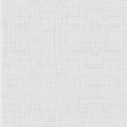
Рубенс Питер Пауль
Дюрер Альбрехт
Кончаловский Пётр Петрович
Айвазовский Иван Константинович
Боттичелли Сандро
Боровиковский Владимир Лукич
Растрелли Варфоломей Варфоломеевич
Дали Сальвадор
Новое | Обновлено
Васнецов Виктор Михайлович
Суриков Василий Иванович
Вермер Делфтский Ян
Жирардон Франсуа
Джотто ди Бондоне
Петровичев Пётр Иванович
Тырса Николай Андреевич
Мясоедов Григорий Григорьевич
Рембрандт Харменс ван Рейн
Щедрин Феодосий Фёдорович
Щедрин Семён Фёдорович
Щедрин Сильвестр Феодосиевич