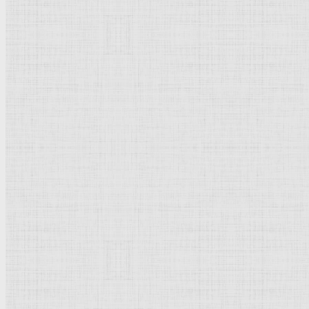
Древин Александр Давидо
Просмотров: 27548
Рейтинг:
5
/
5
Пожалуйста, оцените
Древин Александр Дави
Древин (Древиныш) Александр (Александр-Рудольф)
жанрист, мастер
на
В 1904–1907 учился
продолжил образова
С 1915 года жил в
М
учредителем Общес
Участвовал в созда
В 1920–1930 препод
А.Д. Древин в конце
беспредметной живо