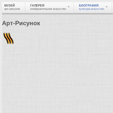
МУЗЕЙ
ГАЛЕРЕЯ
БИОГРАФИЯ
арт-рисунок
изобразительное искусство
культура искусство
Арт-Рисунок
Найти
Войти
Музей
Биография
Краткая биография
Др
Художник живописец, график, гравёр