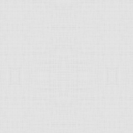
натуры. Его излюбленным жанром стал пейзаж.
 представляло лирическую линию в советском искусстве, 
реализма
. Он придавал большое значение культуре живопи
скусство подверглось критике, а с 1930 года художника отст
н в январе 1938 года, а в феврале того же года расстреля
н, Александр Давыдович
JComments