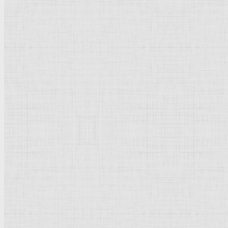
внимание работе с 
Творчество Древина
социалистического
своих коллег. Его и
Древин был арестова
Галерея:
Древи
Доу Джордж
Добавить комментарий
Родительская категория:
Биография
Категория:
Краткая биография
Популярное
Тициан
Пикассо Пабло
Рублёв Андрей
Брейгель Питер
Рембрандт Харменс ван Рейн
Дега Эдгар
Суриков Василий Иванович