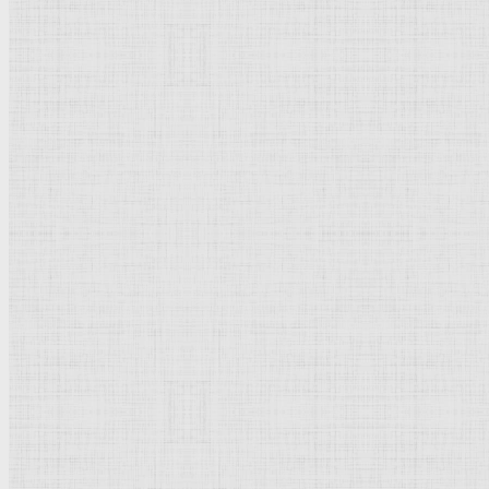
Дубиновский Лазарь Исаа
Просмотров: 27097
Рейтинг:
5
/
5
Пожалуйста, оцените
Ду
Дубиновский Лазарь Исаакович
(1910-1982), советский
Учился в Академии художеств в Бухаресте (1925-30) и в 
в
Кишинёве
, 1953, В. И. Ленину в посёлке Рышканы, 1973
захватчиков в Кишинёве, 1969, с соавторами), станковых
Лит.: М. Лившиц, Л. И. Дубиновский, М., 1961; Е. В. Барашк
Древин Александр Давидович
Добавить комментарий