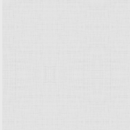
Родительская категория:
Биография
Категория:
Краткая биография
Популярное
Тициан
Пикассо Пабло
Рублёв Андрей
Брейгель Питер
Рембрандт Харменс ван Рейн
Дега Эдгар
Суриков Василий Иванович
Рубенс Питер Пауль
Дюрер Альбрехт
Кончаловский Пётр Петрович
Айвазовский Иван Константинович
Боттичелли Сандро
Боровиковский Владимир Лукич
Растрелли Варфоломей Варфоломеевич
Дали Сальвадор
Новое | Обновлено