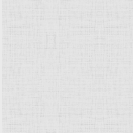
Васнецов Виктор Михайлович
Суриков Василий Иванович
Вермер Делфтский Ян
Жирардон Франсуа
Джотто ди Бондоне
Петровичев Пётр Иванович
Тырса Николай Андреевич
Мясоедов Григорий Григорьевич
Рембрандт Харменс ван Рейн
Щедрин Феодосий Фёдорович
Щедрин Семён Фёдорович
Щедрин Сильвестр Феодосиевич
Поленов Василий Дмитриевич
Чернецовы
Тропинин Василий Андреевич
Культурное наследие
Флорентийская школа
Третьяковская галерея
Владимиро-Суздальская школа
Русский музей