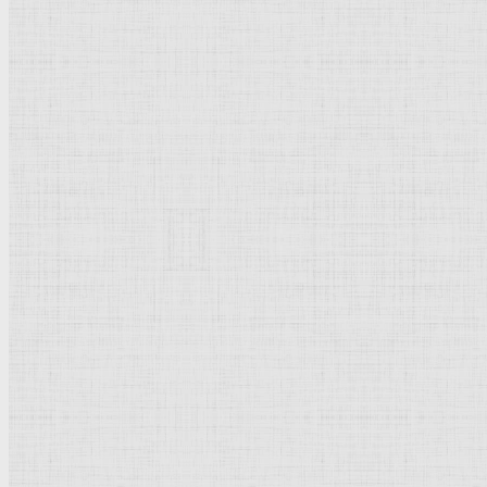
Готика
Модернизм
Кубизм
Абстрактное искусство
Маньеризм
Брутализм
Термины понятия
Рисунок
Графика
Живопись
Пейзаж
Скульптура
Декоративно-прикладное искусство
Гравюра
Выставки художественные
Портрет
Натюрморт
Бытовой жанр
Музеи художественные
Исторический жанр
Миниатюра
Картина