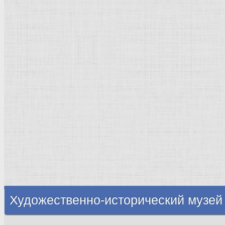
Страны города
Рим Древний
Киевская Русь
Москва
Египет Древний
Греция Древняя
Италия
Ленинград
Византия
Нидерланды
Флоренция
Германия
Суздаль
Владимир
Великобритания
Шотландия
Художественно-исторический музей