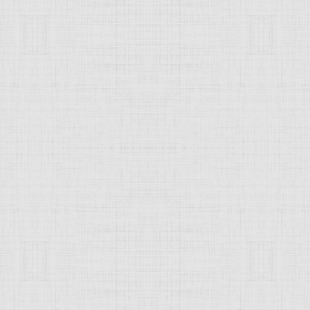
кович
биновский Лазарь Исаакович, скульп
скульптор
. Народный художник
Молдавской
ССР (1963), 
Париже (1929) в мастерской Э. А. Бурделя. Автор монумент
-74, - оба совместно с
архитектором
Л. З. Могилевским; п
композиций
(трилогия "Отцы и дети", дерево, 1957, Худож
ов, Л. Дубиновский. [Альбом], Киш., 1980.