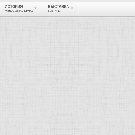
ИСТОРИЯ
ВЫСТАВКА
мировая культура
картины
иновский Лазарь Исаакович
, скульптор, архитектор.