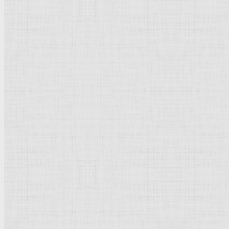
Кремль Московский
Лувр
Эрмитаж
Дрезденская картинная галерея
Красная площадь
Уффици
Венецианская школа
Прадо
Болонская Школа
Венециановская школа
Василия Блаженного храм
Направления стили
Реализм
Возрождение
Классицизм
Барокко
Романтизм
Романский стиль
Импрессионизм
Модерн
Символизм