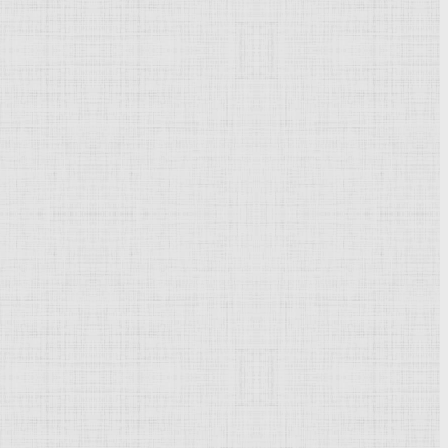
тор
член-корреспондент
Академии художеств
СССР
(1954).
альных памятников и
ансамблей
(памятник Г. И. Котовскому
амятник в честь освобождения Молдавии от фашистских
ественный
музей
Молдавской ССР, Кишинёв) и
портретов
.
Дубовской Николай Никанорович