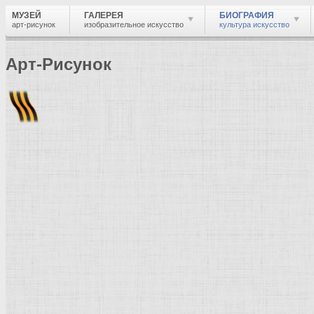
МУЗЕЙ
ГАЛЕРЕЯ
БИОГРАФИЯ
арт-рисунок
изобразительное искусство
культура искусство
Арт-Рисунок
Найти
Войти
Музей
Биография
Краткая биография
Дуб
Художник живописец, график, гравёр