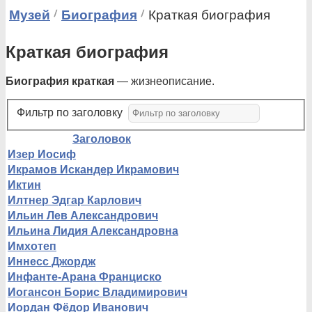
Музей
Биография
Краткая биография
Краткая биография
Биография краткая
— жизнеописание.
Фильтр по заголовку
Заголовок
Изер Иосиф
Икрамов Искандер Икрамович
Иктин
Илтнер Эдгар Карлович
Ильин Лев Александрович
Ильина Лидия Александровна
Имхотеп
Иннесс Джордж
Инфанте-Арана Франциско
Иогансон Борис Владимирович
Иордан Фёдор Иванович