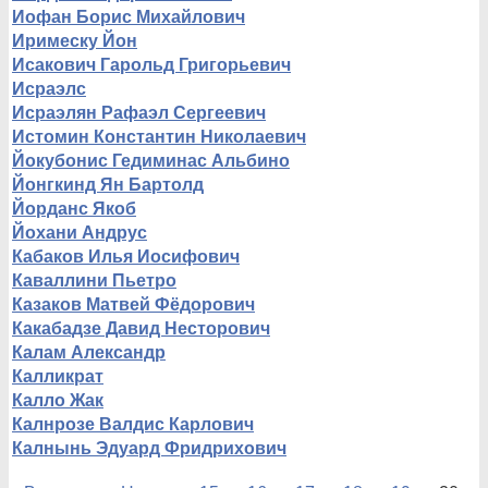
Иофан Борис Михайлович
Иримеску Йон
Исакович Гарольд Григорьевич
Исраэлс
Исраэлян Рафаэл Сергеевич
Истомин Константин Николаевич
Йокубонис Гедиминас Альбино
Йонгкинд Ян Бартолд
Йорданс Якоб
Йохани Андрус
Кабаков Илья Иосифович
Каваллини Пьетро
Казаков Матвей Фёдорович
Какабадзе Давид Несторович
Калам Александр
Калликрат
Калло Жак
Калнрозе Валдис Карлович
Калнынь Эдуард Фридрихович