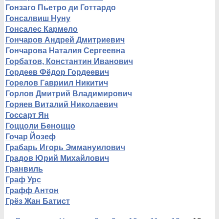
Гонзаго Пьетро ди Готтардо
Гонсалвиш Нуну
Гонсалес Кармело
Гончаров Андрей Дмитриевич
Гончарова Наталия Сергеевна
Горбатов, Константин Иванович
Гордеев Фёдор Гордеевич
Горелов Гавриил Никитич
Горлов Дмитрий Владимирович
Горяев Виталий Николаевич
Госсарт Ян
Гоццоли Беноццо
Гочар Йозеф
Грабарь Игорь Эммануилович
Градов Юрий Михайлович
Гранвиль
Граф Урс
Графф Антон
Грёз Жан Батист