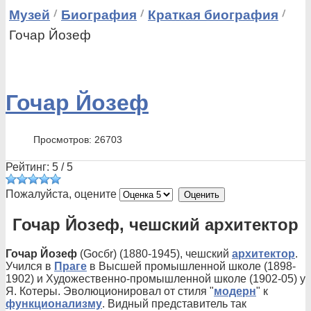
Музей
Биография
Краткая биография
Гочар Йозеф
Гочар Йозеф
Просмотров: 26703
Рейтинг:
5
/
5
Пожалуйста, оцените
Гочар Йозеф, чешский архитектор
Гочар Йозеф
(Gocбr) (1880-1945), чешский
архитектор
.
Учился в
Праге
в Высшей промышленной школе (1898-
1902) и Художественно-промышленной школе (1902-05) у
Я. Котеры. Эволюционировал от стиля "
модерн
" к
функционализму
. Видный представитель так