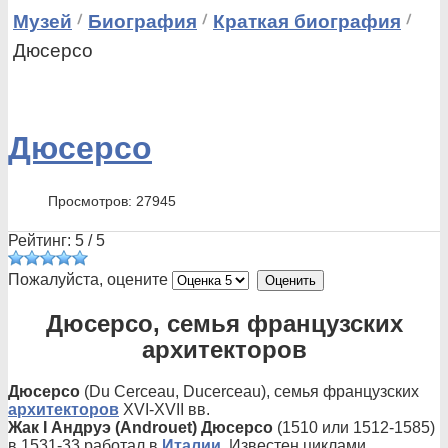
Музей
Биография
Краткая биография
Дюсерсо
Дюсерсо
Просмотров: 27945
Рейтинг:
5
/
5
Пожалуйста, оцените
Дюсерсо, семья французских
архитекторов
Дюсерсо
(Du Cerceau, Ducerceau), семья французских
архитекторов
XVI-XVII вв.
Жак I Андруэ (Androuet) Дюсерсо
(1510 или 1512-1585)
в 1531-33 работал в
Италии
. Известен циклами