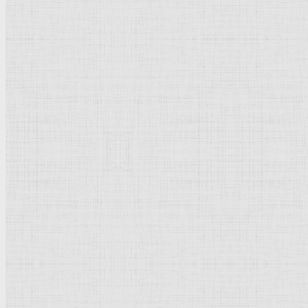
Вид Делфта
Вид Делфта,
Прерванное
(фрагмент). 1659 -
фрагмент. 1659 -
музицирование.
1660
1660
1660-1661
Дама, пишушая
Астроном. 1668
Астроном. Деталь.
письмо. 1665-1666
1668