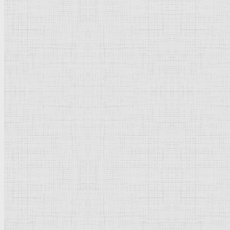
Бокал вина
Бокал вина
Бокал вина
(фрагмент)
(фрагмент). Около
(фрагмент). 1659
1658