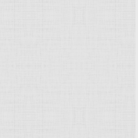
андской
жанровой и
пейзажной
живописи
.
Служанка,
Девушка у
наливающая
открытого окна,