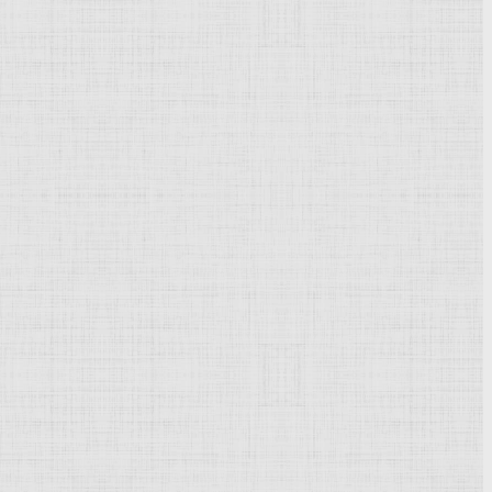
Вид Делфта
Вид Делфта
(фрагмент). 1659-
(фрагмент) 1659-
1660
1660