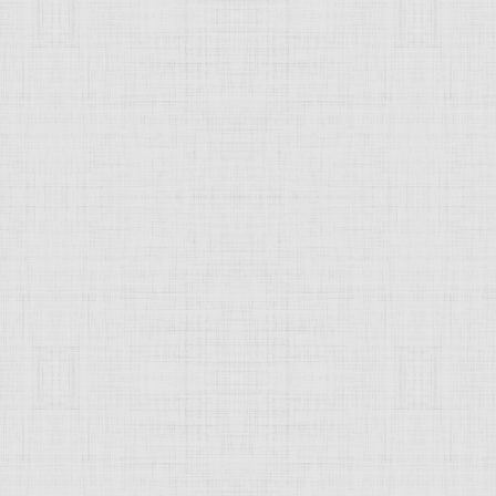
(фрагмент). 1657
(фрагмент) 1657
Бокал вина
Служанка с
Вид Делфта
(фрагмент) 1659
письмом и дама.
1667