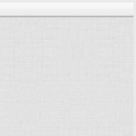
тектура...