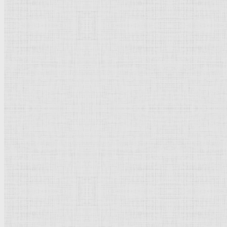
Картины — Вермеер Делфт
Ян Вермеер Делфтский картины с 
31.10.1632, Делфт - 15.12.1675, Делфт
Вермер Делфтский Ян
(Вермеер Делфтский, Vermeer van 
Биография:
Вермер Делфтский Ян
Христос в доме
Женский портрет
Марии и Марфы