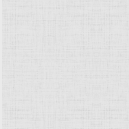
Натюрморт
Бытовой жанр
Музеи художественные
Исторический жанр
Миниатюра
Картина
Страны города
Рим Древний
Киевская Русь
Москва
Египет Древний
Греция Древняя
Италия
Ленинград
Византия
Нидерланды
Флоренция
Германия
Суздаль
Владимир
Великобритания