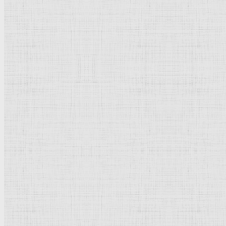
1654-1655 *
160 x 142 см
Холст, масло
Барокко
Нидерланды
(
Голландия
)
Эдинбург. Национальная
галерея
Шотландии
Рейтинг
: 5 / 1 голос
Пожалуйста, оцените
Добавить комментарий
Культурное наследие