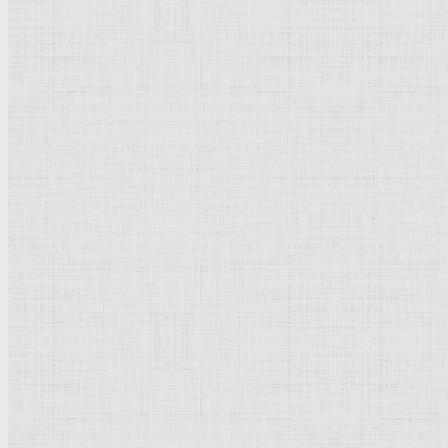
Флорентийская школа
Третьяковская галерея
Владимиро-Суздальская школа
Русский музей
Кремль Московский
Лувр
Эрмитаж
Дрезденская картинная галерея
Красная площадь
Уффици
Венецианская школа
Прадо
Болонская Школа
Венециановская школа
Василия Блаженного храм
Направления стили
Реализм
Возрождение
Классицизм