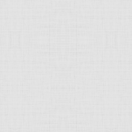
 это изображение
JComments