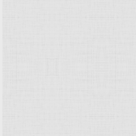
Барокко
Романтизм
Романский стиль
Импрессионизм
Модерн
Символизм
Готика
Модернизм
Кубизм
Абстрактное искусство
Маньеризм
Брутализм
Термины понятия
Рисунок
Графика
Живопись
Пейзаж
Скульптура
Декоративно-прикладное искусство
Гравюра
Выставки художественные
Портрет