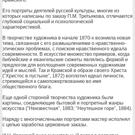
Его портреты деятелей русской культуры, многие из
которых написаны по заказу П.М. Третьякова, отличаются
глубокой социальной и психологической
характеристикой.
В творчестве художника в начале 1870-х возникла новая
тема, связанная с его размышлениями о нравственно-
эти
ческих проблемах, с поиском нравственного идеала
современности. В искусстве множество примеров, когда
библейские и евангельские сюжеты являлись формой и
предлогом для воплощения современных художникам
идей и мыслей. Так и Крамской в образе своего Христа
("Христос в пустыне", 1872) воплотил идеал личности,
стремящейся к самопожертвован
ию во имя
общественного блага.
Еще одной стороной творчества художника были
картины, соединяющие бытовой и портретный жанры
искусства ("Неизвестная", 1883; "Неутешное горе", 1884).
Наряду с многочислеными портретами мастер исполнял
с целью заработка церковные заказы.