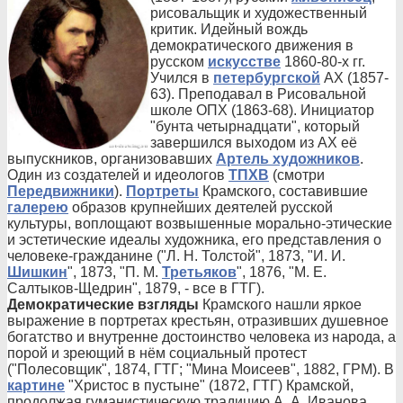
рисовальщик и художественный
критик. Идейный вождь
демократического движения в
русском
искусстве
1860-80-х гг.
Учился в
петербургской
АХ (1857-
63). Преподавал в Рисовальной
школе ОПХ (1863-68). Инициатор
"бунта четырнадцати", который
завершился выходом из АХ её
выпускников, организовавших
Артель художников
.
Один из создателей и идеологов
ТПХВ
(смотри
Передвижники
).
Портреты
Крамского, составившие
галерею
образов крупнейших деятелей русской
культуры, воплощают возвышенные морально-этические
и эстетические идеалы художника, его представления о
человеке-гражданине ("Л. Н. Толстой", 1873, "И. И.
Шишкин
", 1873, "П. М.
Третьяков
", 1876, "М. Е.
Салтыков-Щедрин", 1879, - все в ГТГ).
Демократические взгляды
Крамского нашли яркое
выражение в портретах крестьян, отразивших душевное
богатство и внутренне достоинство человека из народа, а
порой и зреющий в нём социальный протест
("Полесовщик", 1874, ГТГ; "Мина Моисеев", 1882, ГРМ). В
картине
"Христос в пустыне" (1872, ГТГ) Крамской,
продолжая гуманистическую традицию А. А. Иванова,