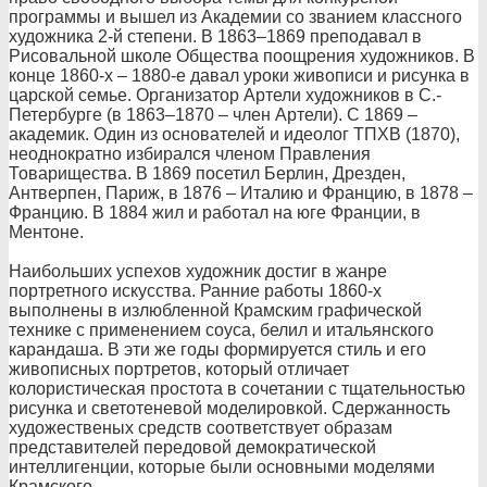
программы и вышел из Академии со званием классного
художника 2-й степени. В 1863–1869 преподавал в
Рисовальной школе Общества поощрения художников. В
конце 1860-х – 1880-е давал уроки живописи и рисунка в
царской семье. Организатор Артели художников в С.-
Петербурге (в 1863–1870 – член Артели). С 1869 –
академик. Один из основателей и идеолог ТПХВ (1870),
неоднократно избирался членом Правления
Товарищества. В 1869 посетил Берлин, Дрезден,
Антверпен, Париж, в 1876 – Италию и Францию, в 1878 –
Францию. В 1884 жил и работал на юге Франции, в
Ментоне.
Наибольших успехов художник достиг в жанре
портретного искусства. Ранние работы 1860-х
выполнены в излюбленной Крамским графической
технике с применением соуса, белил и итальянского
карандаша. В эти же годы формируется стиль и его
живописных портретов, который отличает
колористическая простота в сочетании с тщательностью
рисунка и светотеневой моделировкой. Сдержанность
художественых средств соответствует образам
представителей передовой демократической
интеллигенции, которые были основными моделями
Крамского.