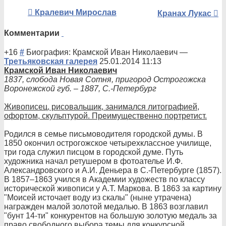
Кралевич Мирослав
Кранах Лукас
Комментарии
+16
#
Биография: Крамской Иван Николаевич
—
Третьяковская галерея
25.01.2014 11:13
Крамско
й Иван Николаевич
1837, cлобода Новая Сотня, пригород Острогожска
Воронежской губ. – 1887, С.-Петербург
Живописец, рисовальщик, занимался литографией,
офортом, скульптурой. Преимущественно портретист.
Родился в семье письмоводителя городской думы. В
1850 окончил острогожское четырехклассное училище,
три года служил писцом в городской думе. Путь
художника начал ретушером в фотоателье И.Ф.
Александровског
о и А.И. Деньера в С.-Петербурге (1857).
В 1857–1863 учился в Академии художеств по классу
исторической живописи у А.Т. Маркова. В 1863 за картину
"Моисей источает воду из скалы" (ныне утрачена)
награжден малой золотой медалью. В 1863 возглавил
"бунт 14-ти" конкурентов на большую золотую медаль за
право свободного выбора темы для конкурсной