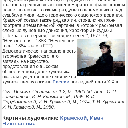
трактовал религиозный сюжет в морально- философском
плане, воплотил сложные раздумья современников над
судьбами мира, идею героического самопожертвования.
Крамской создал также ряд картин, стоящих на грани
портрета и тематической картины, в которых раскрывал
сложные душевные движения, характеры и судьбы
("Некрасов в период 'Последних песен'", 1877-78,
"Неизвестная",
1883, "Неутешное
горе", 1884, - все в ГТГ).
Демократическая направленность
творчества Крамского, его
взгляды на искусство,
представления о высоком
общественном долге художника
оказали существенное влияние на
художественную жизнь
России
последней трети XIX в.
Соч.: Письма. Статьи, т. 1-2, М., 1965-66. Лит.: С. Н.
Гольдштейн, И. Н. Крамской, М., 1965; В. И.
Порудоминский, И. Н. Крамской, М., 1974; Т. И. Курочкина,
И. Н. Крамской, М., 1980.
Картины художника:
Крамской, Иван
Николаевич