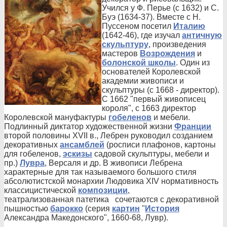
Учился у Ф. Перье (с 1632) и С.
Буэ (1634-37). Вместе с Н.
Пуссеном посетил
Италию
(1642-46), где изучал
античную
скульптуру
, произведения
мастеров
Возрождения
и
болонской школы
. Один из
основателей Королевской
академии живописи и
скульптуры (с 1668 - директор).
С 1662 "первый живописец
короля", с 1663 директор
Королевской мануфактуры
гобеленов
и мебели.
Подлинный диктатор художественной жизни
Франции
второй половины XVII в., Лебрен руководил созданием
декоративных
ансамблей
(росписи плафонов, картоны
для гобеленов,
эскизы
садовой скульптуры, мебели и
пр.)
Лувра
, Версаля и др. В живописи Лебрена
характерные для так называемого большого стиля
абсолютистской монархии Людовика XIV нормативность
классицистической
композиции
,
театрализованная патетика сочетаются с декоративной
пышностью
барокко
(серия
картин
"
История
Александра Македонского", 1660-68, Лувр).