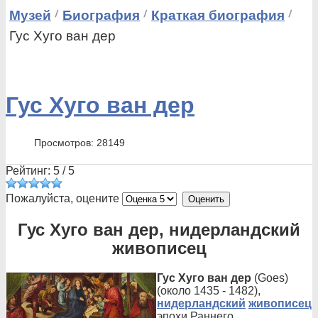
Музей
Биография
Краткая биография
Гус Хуго ван дер
Гус Хуго ван дер
Просмотров: 28149
Рейтинг:
5
/
5
Пожалуйста, оцените
Гус Хуго ван дер, нидерландский
живописец
Гус Хуго ван дер
(Goes)
(около 1435 - 1482),
нидерландский
живописец
эпохи Раннего