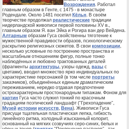
Возрождения
. Работал
главным образом в Генте, с 1475 - в монастыре
Родендале. Около 1481 посетил
Кёльн
. В своём
творчестве продолжал
реалистические
традиции
нидерландской живописи первой половины XV в.,
главным образом Я. ван Эйка и Рогира ван дер Вейдена.
Алтарным
образам Гуса свойственны тяготение к
мужественной правдивости образов, психологическому
раскрытию религиозных сюжетов. В свои
композиции
,
несколько условные по построению пространства и
масштабным отношениям фигур, полные тонко
наблюдённых и любовно трактованных деталей
(фрагменты
архитектуры
, узоры одежд,
вазы
с
цветами), вводил множество ярко индивидуальных по
характеристике персонажей (в том числе
портреты
заказчиков), объединённых единым драматическим
переживанием, нередко отдавая предпочтение
острохарактерным простонародным типажам. Фоном для
картин
Гуса часто служил тонкий по красочным
градациям поэтический ландшафт ("Грехопадение",
Музей
истории
искусств
,
Вена
). Живописи Гуса
присущи тщательная пластическая лепка, гибкость
линейного ритма, холодный изысканный колорит,
основанный на мягких созвучиях серо-синих, белых и
чёрных тонов (
триптих
"Поклонение пастухов" - так