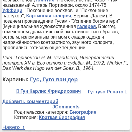
называемый Алтарь Портинари, около 1474-75,
Уффици
; "Поклонение волхвов" и "Поклонение
пастухов",
Картинная галерея
, Берлин-Далем). В
позднем произведении Гусам - "Успение богоматери"
(Муниципальная художественная
галерея
, Брюгге),
отмеченном драматической экстатичностью образов,
острым, изломанным ритмом складок одежд и
напряжённостью контрастного, звучного колорита,
проявились готизирующие тенденции.
Лит.: Гершензон-Н. М. Чегодаева, Нидерландский
портрет XV в. Его истоки и судьбы, М., 1972; Winkler F.,
Das Werk des Hugo van der Goes, В., 1964.
Картины:
Гус, Гуго ван дер
Гун Карлис Фридрихович
Гуттузо Ренато
Добавить комментарий
JComments
Родительская категория:
Биография
Категория:
Краткая биография
Наверх ↑