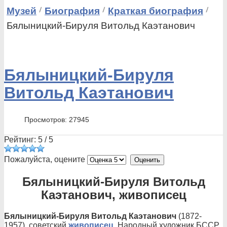
Музей
Биография
Краткая биография
Бялыницкий-Бируля Витольд Каэтанович
Бялыницкий-Бируля
Витольд Каэтанович
Просмотров: 27945
Рейтинг:
5
/
5
Пожалуйста, оцените
Бялыницкий-Бируля Витольд
Каэтанович, живописец
Бялыницкий-Бируля Витольд Каэтанович
(1872-
1957), советский
живописец
. Народный художник БССР