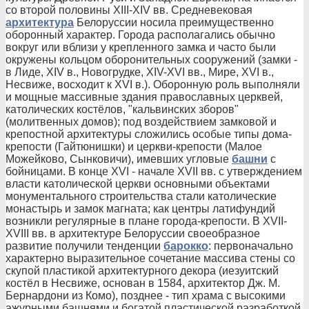
со второй половины XIII-XIV вв. Средневековая
архитектура
Белоруссии носила преимущественно
оборонный характер. Города располагались обычно
вокруг или вблизи у крепленного замка и часто были
окружены кольцом оборонительных сооружений (замки -
в Лиде, XIV в., Новогрудке, XIV-XVI вв., Мире, XVI в.,
Несвиже, восходит к XVI в.). Оборонную роль выполняли
и мощные массивные здания православных церквей,
католических костёлов, "кальвинских зборов"
(молитвенных домов); под воздействием замковой и
крепостной архитектуры сложились особые типы дома-
крепости (Гайтюнишки) и церкви-крепости (Малое
Можейково, Сынковичи), имевших угловые
башни
с
бойницами. В конце XVI - начале XVII вв. с утверждением
власти католической церкви основными объектами
монументального строительства стали католические
монастырь и замок магната; как центры латифундий
возникли регулярные в плане города-крепости. В XVII-
XVIII вв. в архитектуре Белоруссии своеобразное
развитие получили тенденции
барокко
: первоначально
характерно выразительное сочетание массива стены со
скупой пластикой архитектурного декора (иезуитский
костёл в Несвиже, основан в 1584, архитектор Дж. М.
Бернардони из Комо), позднее - тип храма с высокими
ажурными башнями и богатой пластической разработкой