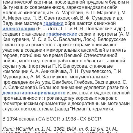
тематической картины, посвященной трудовым будням и
быту наших современников, зарекомендовали себя
молодые живописцы Б. А. Маркевич, В. П. Марковец, М.
А. Меренков, П. В. Свентаховский, В. Ф. Сумарев и др.
Ведущие мастера
графики
обращаются к книжной
иллюстрации
(Е. Г. Лось, Г. Г. и Н. Н. Поплавские и др.),
создают станковые
графические
серии и портреты (А. М.
Кашкуревич, М. С. и В. С. Басалыги, Лось). Белорусские
скульпторы совместно с архитекторами принимают
участие в создании мемориальных ансамблей в память
героев, погибших во время Великой Отечественной
войны, много и успешно работают в области станковой
скульптуры (портреты П. К. Белоусова, станковые
композиции А. А. Аникейчика, Л. Н. Гумилевского, Г. И.
Муромцева, А. М. Заспицкого; монументальные
произведения Азгура, Бембеля, Глебова, Заспицкого, С.
И. Селиханова). Большое внимание уделяется развитию
декоративно-прикладного
искусства и художественной
промышленности: производству ворсовых ковров с
геометрическим орнаментом и декоративными мотивами
слуцких поясов, стекла (завод "Неман"), керамики.
В 1934 основан СА БССР, в 1938 - СХ БССР.
Лит.: ИСиНМ, т. 1, М., 1962. ВИА, т. 6, 12 (кн. 1). М.,