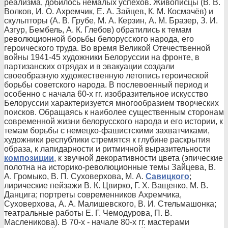
реализма, добилось немалых успехов. Живописцы (В. В.
Волков, И. О. Ахремчик, Е. А. Зайцев, К. М. Космачёв) и
скульпторы (А. В. Грубе, М. А. Керзин, А. М. Бразер, З. И.
Азгур, Бембель, А. К. Глебов) обратились к темам
революционной борьбы белорусского народа, его
героического труда. Во время Великой Отечественной
войны 1941-45 художники Белоруссии на фронте, в
партизанских отрядах и в эвакуации создали
своеобразную художественную летопись героической
борьбы советского народа. В послевоенный период и
особенно с начала 60-х гг. изобразительное искусство
Белоруссии характеризуется многообразием творческих
поисков. Обращаясь к наиболее существенным сторонам
современной жизни белорусского народа и его истории, к
темам борьбы с немецко-фашистскими захватчиками,
художники республики стремятся к глубине раскрытия
образа, к лапидарности и ритмичной выразительности
композиции
, к звучной декоративности цвета (эпические
полотна на историко-революционные темы Зайцева, В.
А. Громыко, В. П. Суховерхова, М. А.
Савицкого
;
лирические пейзажи В. К. Цвирко, Г. Х. Ващенко, М. В.
Данцига; портреты современников Ахремчика,
Суховерхова, А. А. Малишевского, В. И. Стельмашонка;
театральные работы Е. Г. Чемодурова, П. В.
Масленикова). В 70-х - начале 80-х гг. мастерами