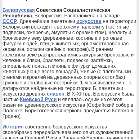
Белорусская
Советская Социалистическая
Республика
, Белоруссия. Расположена на западе
СССР
. Древнейшие памятники
искусства
на территории
Белоруссии восходят к верхнему палеолиту (костяные
подвески, ожерелья, амулеты с орнаментом), неолиту и
бронзовому веку (деревянные, костяные и роговые
фигурки людей, птиц и животных, орнаментированная
керамика, остатки свайных построек). В раннем
железном веке распространились ажурные бронзовые и
железные бляхи, браслеты, подвески, застёжки,
спиральные пояса, глиняные фигурки домашних
животных (чаще всего лошадей), жилые (с плетнёвыми
стенами и кровлей на деревянных опорных столбах)
срубные и столбовые постройки. 1-м тысячелетием н. э.
датируются найденные на территории Б. памятники
искусства древних
славян
. В X-XIII вв. Белоруссия была
частью
Киевской Руси
и являлась одним из очагов
развития древнерусского искусства (Софийский собор в
Полоцке, Борисоглебская церковь предместья Коложа в
Гродно).
История
собственно белорусского искусства,
своеобразно перерабатывавшего опыт художественной
культуры Древней Руси и Западной Европы, начинается