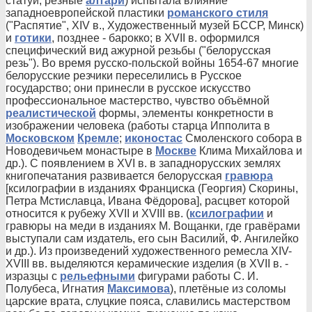
статуи, резные
алтари
) испытала влияние
западноевропейской пластики
романского стиля
("Распятие", XIV в., Художественный музей БССР, Минск)
и
готики
, позднее - барокко; в XVII в. оформился
специфический вид ажурной резьбы ("белорусская
резь"). Во время русско-польской войны 1654-67 многие
белорусские резчики переселились в Русское
государство; они принесли в русское искусство
профессиональное мастерство, чувство объёмной
реалистической
формы, элементы конкретности в
изображении человека (работы старца Ипполита в
Московском
Кремле
;
иконостас
Смоленского собора в
Новодевичьем монастыре в
Москве
Клима Михайлова и
др.). С появлением в XVI в. в западнорусских землях
книгопечатания развивается белорусская
гравюра
[ксилографии в изданиях Франциска (Георгия) Скорины,
Петра Мстиславца, Ивана Фёдорова], расцвет которой
относится к рубежу XVII и XVIII вв. (
ксилографии
и
гравюры на меди в изданиях М. Вощанки, где гравёрами
выступали сам издатель, его сын Василий, Ф. Ангилейко
и др.). Из произведений художественного ремесла XIV-
XVIII вв. выделяются керамические изделия (в XVII в. -
изразцы с
рельефными
фигурами работы С. И.
Полубеса, Игнатия
Максимова
), плетёные из соломы
царские врата, слуцкие пояса, славились мастерством