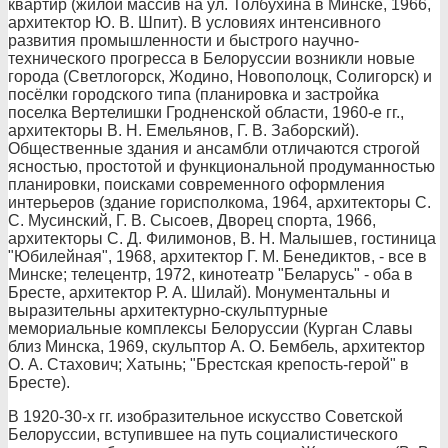
квартир (жилой массив на ул. Толбухина в Минске, 1966,
архитектор Ю. В. Шпит). В условиях интенсивного
развития промышленности и быстрого научно-
технического прогресса в Белоруссии возникли новые
города (Светлогорск, Жодино, Новополоцк, Солигорск) и
посёлки городского типа (планировка и застройка
поселка Вертелишки Гродненской области, 1960-е гг.,
архитекторы В. Н. Емельянов, Г. В. Заборский).
Общественные здания и ансамбли отличаются строгой
ясностью, простотой и функциональной продуманностью
планировки, поисками современного оформления
интерьеров (здание горисполкома, 1964, архитекторы С.
С. Мусинский, Г. В. Сысоев, Дворец спорта, 1966,
архитекторы С. Д. Филимонов, В. Н. Малышев, гостиница
"Юбилейная", 1968, архитектор Г. М. Бенедиктов, - все в
Минске; телецентр, 1972, кинотеатр "Беларусь" - оба в
Бресте, архитектор Р. А. Шилай). Монументальны и
выразительны архитектурно-скульптурные
мемориальные комплексы Белоруссии (Курган Славы
близ Минска, 1969, скульптор А. О. Бембель, архитектор
О. А. Стахович; Хатынь; "Брестская крепость-герой" в
Бресте).
В 1920-30-х гг. изобразительное искусство Советской
Белоруссии, вступившее на путь социалистического