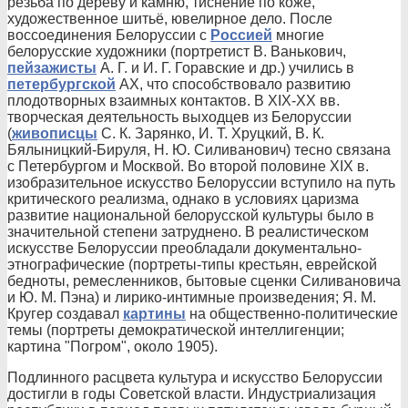
резьба по дереву и камню, тиснение по коже,
художественное шитьё, ювелирное дело. После
воссоединения Белоруссии с
Россией
многие
белорусские художники (портретист В. Ванькович,
пейзажисты
А. Г. и И. Г. Горавские и др.) учились в
петербургской
АХ, что способствовало развитию
плодотворных взаимных контактов. В XIX-XX вв.
творческая деятельность выходцев из Белоруссии
(
живописцы
С. К. Зарянко, И. Т. Хруцкий, В. К.
Бялыницкий-Бируля, Н. Ю. Силиванович) тесно связана
с Петербургом и Москвой. Во второй половине XIX в.
изобразительное искусство Белоруссии вступило на путь
критического реализма, однако в условиях царизма
развитие национальной белорусской культуры было в
значительной степени затруднено. В реалистическом
искусстве Белоруссии преобладали документально-
этнографические (портреты-типы крестьян, еврейской
бедноты, ремесленников, бытовые сценки Силивановича
и Ю. М. Пэна) и лирико-интимные произведения; Я. М.
Кругер создавал
картины
на общественно-политические
темы (портреты демократической интеллигенции;
картина "Погром", около 1905).
Подлинного расцвета культура и искусство Белоруссии
достигли в годы Советской власти. Индустриализация