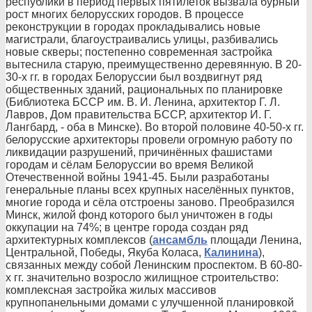
республики в период первых пятилеток вызвала бурный
рост многих белорусских городов. В процессе
реконструкции в городах прокладывались новые
магистрали, благоустраивались улицы, разбивались
новые скверы; постепенно современная застройка
вытеснила старую, преимущественно деревянную. В 20-
30-х гг. в городах Белоруссии был воздвигнут ряд
общественных зданий, рациональных по планировке
(Библиотека БССР им. В. И. Ленина, архитектор Г. Л.
Лавров, Дом правительства БССР, архитектор И. Г.
Лангбард, - оба в Минске). Во второй половине 40-50-х гг.
белорусские архитекторы провели огромную работу по
ликвидации разрушений, причинённых фашистами
городам и сёлам Белоруссии во время Великой
Отечественной войны 1941-45. Были разработаны
генеральные планы всех крупных населённых пунктов,
многие города и сёла отстроены заново. Преобразился
Минск, жилой фонд которого был уничтожен в годы
оккупации на 74%; в центре города создан ряд
архитектурных комплексов (
ансамбль
площади Ленина,
Центральной, Победы, Якуба Коласа,
Калинина
),
связанных между собой Ленинским проспектом. В 60-80-
х гг. значительно возросло жилищное строительство:
комплексная застройка жилых массивов
крупнопанельными домами с улучшенной планировкой