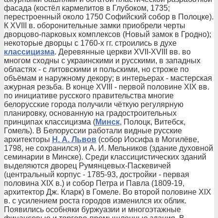
фасада (костёл кармелитов в Глубоком, 1735;
перестроенный около 1750 Софийский собор в Полоцке).
К XVIII в. оборонительные замки приобрели черты
дворцово-парковых комплексов (Новый замок в Гродно);
некоторые дворцы с 1760-х гг. строились в духе
классицизма
. Деревянные церкви XVII-XVIII вв. во
многом сходны с украинскими и русскими, в западных
областях - с литовскими и польскими, но строже по
объёмам и наружному декору; в интерьерах - мастерская
ажурная резьба. В конце XVIII - первой половине XIX вв.
по инициативе русского правительства многие
белорусские города получили чёткую регулярную
планировку, основанную на градостроительных
принципах классицизма (
Минск
, Полоцк, Витебск,
Гомель). В Белоруссии работали видные русские
архитекторы
Н. А. Львов
(собор Иосифа в Могилёве,
1798, не сохранился) и А. И. Мельников (здание духовной
семинарии в Минске). Среди классицистических зданий
выделяются дворец Румянцевых-Паскевичей
(центральный корпус - 1785-93, достройки - первая
половина XIX в.) и собор Петра и Павла (1809-19,
архитектор Дж. Кларк) в Гомеле. Во второй половине XIX
в. с усилением роста городов изменился их облик.
Появились особняки буржуазии и многоэтажные