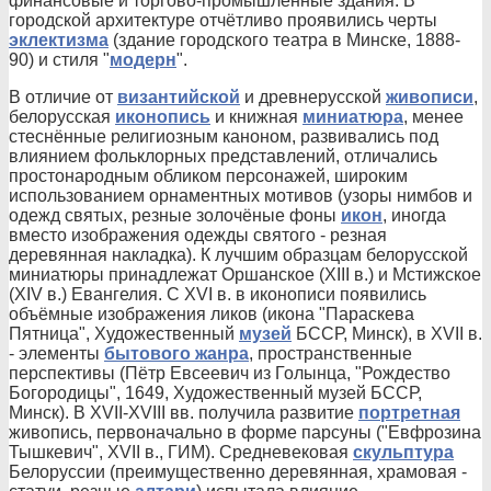
финансовые и торгово-промышленные здания. В
городской архитектуре отчётливо проявились черты
эклектизма
(здание городского театра в Минске, 1888-
90) и стиля "
модерн
".
В отличие от
византийской
и древнерусской
живописи
,
белорусская
иконопись
и книжная
миниатюра
, менее
стеснённые религиозным каноном, развивались под
влиянием фольклорных представлений, отличались
простонародным обликом персонажей, широким
использованием орнаментных мотивов (узоры нимбов и
одежд святых, резные золочёные фоны
икон
, иногда
вместо изображения одежды святого - резная
деревянная накладка). К лучшим образцам белорусской
миниатюры принадлежат Оршанское (XIII в.) и Мстижское
(XIV в.) Евангелия. С XVI в. в иконописи появились
объёмные изображения ликов (икона "Параскева
Пятница", Художественный
музей
БССР, Минск), в XVII в.
- элементы
бытового жанра
, пространственные
перспективы (Пётр Евсеевич из Голынца, "Рождество
Богородицы", 1649, Художественный музей БССР,
Минск). В XVII-XVIII вв. получила развитие
портретная
живопись, первоначально в форме парсуны ("Евфрозина
Тышкевич", XVII в., ГИМ). Средневековая
скульптура
Белоруссии (преимущественно деревянная, храмовая -