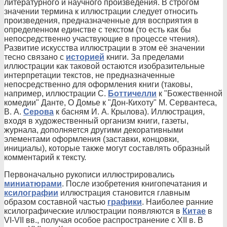
литературного и научного произведения. В строгом
значении термина к иллюстрации следует относить
произведения, предназначенные для восприятия в
определенном единстве с текстом (то есть как бы
непосредственно участвующие в процессе чтения).
Развитие искусства иллюстрации в этом её значении
тесно связано с
историей
книги. За пределами
иллюстрации как таковой остаются изобразительные
интерпретации текстов, не предназначенные
непосредственно для оформления книги (таковы,
например, иллюстрации С.
Боттичелли
к "Божественной
комедии" Данте, О Домье к "Дон-Кихоту" М. Сервантеса,
В. А.
Серова
к басням И. А. Крылова). Иллюстрация,
входя в художественный организм книги, газеты,
журнала, дополняется другими декоративными
элементами оформления (заставки, концовки,
инициалы), которые также могут составлять образный
комментарий к тексту.
Первоначально рукописи иллюстрировались
миниатюрами
. После изобретения книгопечатания и
ксилографии
иллюстрация становится главным
образом составной частью
графики
. Наиболее ранние
ксилографические иллюстрации появляются в
Китае
в
VI-VII вв., получая особое распространение с XII в. В