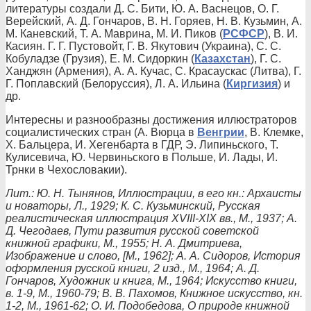
литературы создали Д. С. Бити, Ю. А. Васнецов, О. Г.
Верейский, А. Д. Гончаров, В. Н. Горяев, Н. В. Кузьмин, А.
М. Каневский, Т. А. Маврина, М. И. Пиков (
РСФСР
), В. И.
Касиян. Г. Г. Пустовойт, Г. В. Якутович (Украина), С. С.
Кобуладзе (Грузия), Е. М. Сидоркин (
Казахстан
), Г. С.
Ханджян (Армения), А. А. Кучас, С. Красаускас (Литва), Г.
Г. Поплавский (Белоруссия), Л. А. Ильина (
Киргизия
) и
др.
Интересны и разнообразны достижения иллюстраторов
социалистических стран (А. Вюрца в
Венгрии
, В. Клемке,
X. Бальцера, И. Хегенбарта в ГДР, Э. Липиньского, Т.
Кулисевича, Ю. Червиньского в Польше, И. Лады, И.
Трнки в Чехословакии).
Лит.: Ю. Н. Тынянов, Иллюстрации, в его кн.: Архаисты
и новаторы, Л., 1929; К. С. Кузьминский, Русская
реалистическая иллюстрация XVIII-XIX вв., М., 1937; А.
Д. Чегодаев, Пути развития русской советской
книжной графики, М., 1955; Н. А. Дмитриева,
Изображение и слово, [М., 1962]; А. А. Сидоров, История
оформления русской книги, 2 изд., М., 1964; А. Д.
Гончаров, Художник и книга, М., 1964; Искусство книги,
в. 1-9, М., 1960-79; В. В. Пахомов, Книжное искусство, кн.
1-2, М., 1961-62; О. И. Подобедова, О природе книжной