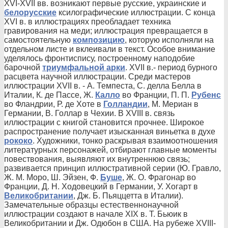
XVI-XVII вв. возникают первые русские, украинские и
белорусские
ксилографические иллюстрации. С конца
XVI в. в иллюстрациях преобладает техника
гравирования на меди; иллюстрация превращается в
самостоятельную
композицию
, которую исполняли на
отдельном листе и вклеивали в текст. Особое внимание
уделялось фронтиспису, построенному наподобие
барочной
триумфальной арки
. XVII в.- период бурного
расцвета научной иллюстрации. Среди мастеров
иллюстрации XVII в. - А. Темпеста, С. делла Белла в
Италии, К. де Пассе, Ж.
Калло
во Франции, П. П.
Рубенс
во Фландрии, Р. де Хоте в
Голландии
, М. Мериан в
Германии, В. Голлар в Чехии. В XVIII в. связь
иллюстрации с книгой становится прочнее. Широкое
распространение получает изысканная виньетка в духе
рококо
. Художники, тонко раскрывая взаимоотношения
литературных персонажей, отбирают главные моменты
повествования, выявляют их внутреннюю связь;
развивается принцип иллюстративной серии (Ю. Гравло,
Ж. М. Моро, Ш. Эйзен, Ф.
Буше
, Ж. О. Фрагонар во
Франции, Д. Н. Ходовецкий в Германии, У. Хогарт в
Великобритании
, Дж. Б. Пьяццетта в Италии).
Замечательные образцы естественнонаучной
иллюстрации создают в начале XIX в. Т. Бьюик в
Великобритании и Дж. Одюбон в США. На рубеже XVIII-