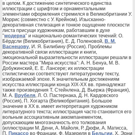
в целом. К достижению синтетического единства
иллюстрации с шрифтом и орнаментальными
элементами оформления стремился в Великобритании У.
Моррис (совместно с У. Крейном). Изысканно-
декоративная стилизация и тонкое ощущение плоскости
листа присущи художникам, работавшим в духе
"
модерна
" и национально-романтических течений: О.
Бёрдсли (Великобритания), Е. Д. Поленовой,
В. М.
Васнецову
, И. Я. Билибину (Россия). Проблемы
декоративной связи иллюстрации и книги,
эмоциональной выразительности иллюстрации решали в
России мастера "Мира искусства": А. Н. Бенуа, М. В.
Добужинский, Е. Е. Лансере; их иллюстрации
стилистически соответствуют литературному тексту,
изображаемой эпохе. К значительным достижениям
искусства иллюстрации конца XIX-XX вв. принадлежат
также произведения Т. Стейнлена, Д. Вьержа (Франция),
М. А.
Врубеля
, Л. О. Пастернака, Д. Н. Кардовского
(Россия), П. Хогарта (Великобритания). Большое
значение в XX в. имеет интерпретация художником
литературного текста; иллюстрация часто становится его
вольным ассоциативным аккомпанементом,
допускающим многозначность его толкования
(иллюстрации М. Дени, А. Майоля, Р. Дюфи, А. Матисса,
П.
Пикассо
во Франции, Ф. Мазереля в
Бельгии
, Х. Эрни