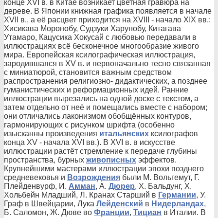
конце XVI в. в Китае возникает цветная гравюра на
дереве. В Японии книжная графика появляется в начале
XVII в., а её расцвет приходится на XVIII - начало XIX вв.:
Хисикава Моронобу, Судзуки Харунобу, Китагава
Утамаро, Кацусика Хокусай с любовью передавали в
иллюстрациях всё бесконечное многообразие живого
мира. Европейская ксилографическая иллюстрация,
зародившаяся в XV в. и первоначально тесно связанная
с миниатюрой, становится важным средством
распространения религиозно- дидактических, а позднее
гуманистических и реформационных идей. Ранние
иллюстрации вырезались на одной доске с текстом, а
затем отдельно от неё и помещались вместе с набором;
они отличались лаконизмом обобщённых контуров,
гармонирующих с рисунком шрифта (особенно
изысканны произведения
итальянских
ксилографов
конца XV - начала XVI вв.). В XVI в. в искусстве
иллюстрации растёт стремление к передаче глубины
пространства, бурных
живописных
эффектов.
Крупнейшими мастерами иллюстрации эпохи позднего
средневековья и
Возрождения
были М. Вольгемут, Г.
Плейденвурф, И.
Амман
, А.
Дюрер
, Х. Бальдунг, Х.
Хольбейн Младший, Л. Кранах Старший в
Германии
, У.
Граф в Швейцарии, Лука
Лейденский
в
Нидерландах
,
Б. Саломон, Ж. Дюве во
Франции
,
Тициан
в Италии. В