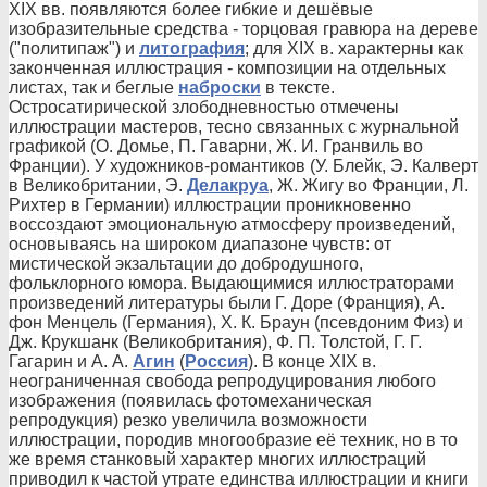
XIX вв. появляются более гибкие и дешёвые
изобразительные средства - торцовая гравюра на дереве
("политипаж") и
литография
; для XIX в. характерны как
законченная иллюстрация - композиции на отдельных
листах, так и беглые
наброски
в тексте.
Остросатирической злободневностью отмечены
иллюстрации мастеров, тесно связанных с журнальной
графикой (О. Домье, П. Гаварни, Ж. И. Гранвиль во
Франции). У художников-романтиков (У. Блейк, Э. Калверт
в Великобритании, Э.
Делакруа
, Ж. Жигу во Франции, Л.
Рихтер в Германии) иллюстрации проникновенно
воссоздают эмоциональную атмосферу произведений,
основываясь на широком диапазоне чувств: от
мистической экзальтации до добродушного,
фольклорного юмора. Выдающимися иллюстраторами
произведений литературы были Г. Доре (Франция), А.
фон Менцель (Германия), X. К. Браун (псевдоним Физ) и
Дж. Крукшанк (Великобритания), Ф. П. Толстой, Г. Г.
Гагарин и А. А.
Агин
(
Россия
). В конце XIX в.
неограниченная свобода репродуцирования любого
изображения (появилась фотомеханическая
репродукция) резко увеличила возможности
иллюстрации, породив многообразие её техник, но в то
же время станковый характер многих иллюстраций
приводил к частой утрате единства иллюстрации и книги