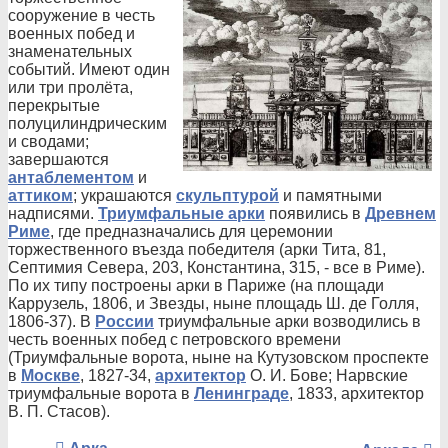
сооружение в честь
военных побед и
знаменательных
событий. Имеют один
или три пролёта,
перекрытые
полуцилиндрическим
и сводами;
завершаются
антаблементом
и
аттиком
; украшаются
скульптурой
и памятными
надписями.
Триумфальные арки
появились в
Древнем
Риме
, где предназначались для церемонии
торжественного въезда победителя (арки Тита, 81,
Септимия Севера, 203, Константина, 315, - все в Риме).
По их типу построены арки в Париже (на площади
Каррузель, 1806, и Звезды, ныне площадь Ш. де Голля,
1806-37). В
России
триумфальные арки возводились в
честь военных побед с петровского времени
(Триумфальные ворота, ныне на Кутузовском проспекте
в
Москве
, 1827-34,
архитектор
О. И. Бове; Нарвские
триумфальные ворота в
Ленинграде
, 1833, архитектор
В. П. Стасов).