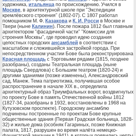
художника,
итальянца
по происхождению. Учился в
Москве
, в архитектурной школе при "Экспедиции
кремлёвского строения" (1802-07). С 1807 работал
помощником М. Ф.
Казакова
и
К. И. Росси
в Москве и
Твери (ныне
Калинин
). После пожара 1812 был главным
архитектором "фасадичной части" "Комиссии для
строения Москвы", где проводил идею создания
целостных городских
ансамблей
в соответствии с
масштабом и сложившейся застройкой города. При
непосредственном участии Бове была реконструирована
Красная площадь
с Торговыми рядами (1815, позднее
разобраны), созданы Театральная площадь (ныне
площадь Свердлова) с Большим театром (1820-24) и
другими зданиями (позже изменены), Александровский
сад, Манеж. Тема патриотизма, получившая особое
распространение в начале XIX в., определила
архитектурный образ Триумфальных ворот, воздвигнутых
по проекту Бове в память Отечественной войны 1812
(1827-34, разобраны в 1932, восстановлены в 1968 на
Кутузовском проспекте). Городскому ансамблю
подчинены построенные по проектам Бове крупные
общественные здания (Первая Градская больница, 1828-
32) и жилые дома (особняк Гагариных, позже Книжная
палата, 1817, разрушен во время налёта немецко-
фашистской авиации в 1941), в которых появились черты