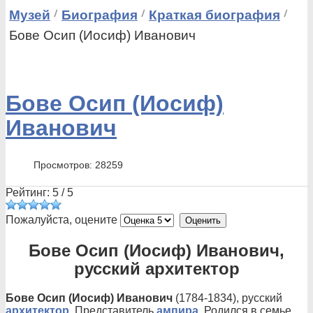
Музей
Биография
Краткая биография
Бове Осип (Иосиф) Иванович
Бове Осип (Иосиф)
Иванович
Просмотров: 28259
Рейтинг:
5
/
5
Пожалуйста, оцените
Бове Осип (Иосиф) Иванович,
русский архитектор
Бове Осип (Иосиф) Иванович
(1784-1834), русский
архитектор
. Представитель
ампира
. Родился в семье