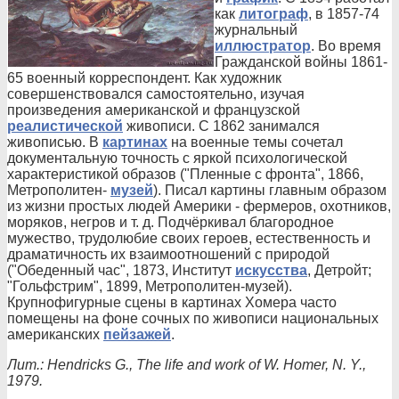
как
литограф
, в 1857-74
журнальный
иллюстратор
. Во время
Гражданской войны 1861-
65 военный корреспондент. Как художник
совершенствовался самостоятельно, изучая
произведения американской и французской
реалистической
живописи. С 1862 занимался
живописью. В
картинах
на военные темы сочетал
документальную точность с яркой психологической
характеристикой образов ("Пленные с фронта", 1866,
Метрополитен-
музей
). Писал картины главным образом
из жизни простых людей Америки - фермеров, охотников,
моряков, негров и т. д. Подчёркивал благородное
мужество, трудолюбие своих героев, естественность и
драматичность их взаимоотношений с природой
("Обеденный час", 1873, Институт
искусства
, Детройт;
"Гольфстрим", 1899, Метрополитен-музей).
Крупнофигурные сцены в картинах Хомера часто
помещены на фоне сочных по живописи национальных
американских
пейзажей
.
Лит.: Hendricks G., The life and work of W. Homer, N. Y.,
1979.