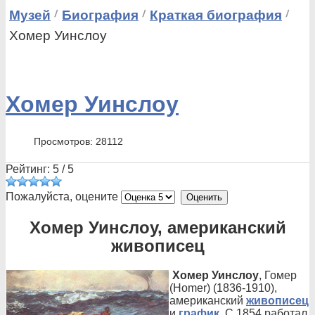
Музей
Биография
Краткая биография
Хомер Уинслоу
Хомер Уинслоу
Просмотров: 28112
Рейтинг:
5
/
5
Пожалуйста, оцените
Хомер Уинслоу, американский
живописец
Хомер Уинслоу
, Гомер
(Homer) (1836-1910),
американский
живописец
и
график
. С 1854 работал