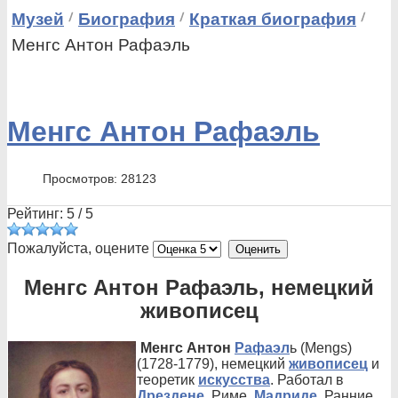
Музей
Биография
Краткая биография
Менгс Антон Рафаэль
Менгс Антон Рафаэль
Просмотров: 28123
Рейтинг:
5
/
5
Пожалуйста, оцените
Менгс Антон Рафаэль, немецкий
живописец
Менгс Антон
Рафаэл
ь (Mengs)
(1728-1779), немецкий
живописец
и
теоретик
искусства
. Работал в
Дрездене
, Риме,
Мадриде
. Ранние