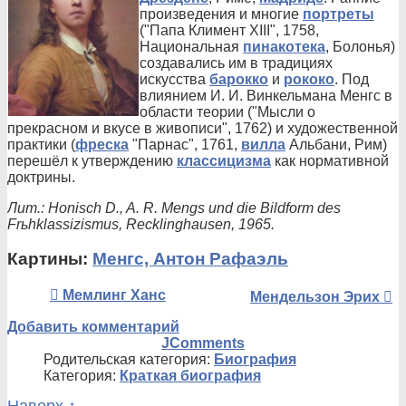
произведения и многие
портреты
("Папа Климент XIII", 1758,
Национальная
пинакотека
, Болонья)
создавались им в традициях
искусства
барокко
и
рококо
. Под
влиянием И. И. Винкельмана Менгс в
области теории ("Мысли о
прекрасном и вкусе в живописи", 1762) и художественной
практики (
фреска
"Парнас", 1761,
вилла
Альбани, Рим)
перешёл к утверждению
классицизма
как нормативной
доктрины.
Лит.: Honisch D., A. R. Mengs und die Bildform des
Frьhklassizismus, Recklinghausen, 1965.
Картины:
Менгс, Антон Рафаэль
Мемлинг Ханс
Мендельзон Эрих
Добавить комментарий
JComments
Родительская категория:
Биография
Категория:
Краткая биография