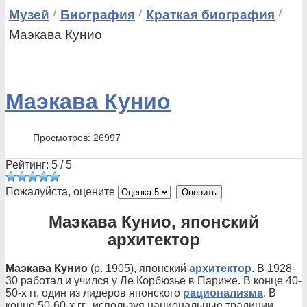
Музей
Биография
Краткая биография
Маэкава Кунио
Маэкава Кунио
Просмотров: 26997
Рейтинг:
5
/
5
Пожалуйста, оцените
Маэкава Кунио, японский
архитектор
Маэкава Кунио
(р. 1905), японский
архитектор
. В 1928-
30 работал и учился у Ле Корбюзье в Париже. В конце 40-
50-х гг. один из лидеров японского
рационализма
. В
конце 50-60-х гг., используя национальные традиции,