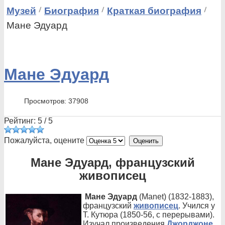
Музей
Биография
Краткая биография
Мане Эдуард
Мане Эдуард
Просмотров: 37908
Рейтинг:
5
/
5
Пожалуйста, оцените
Мане Эдуард, французский
живописец
Мане Эдуард
(Manet) (1832-1883),
французский
живописец
. Учился у
Т. Кутюра (1850-56, с перерывами).
Изучал произведения
Джорджоне
,