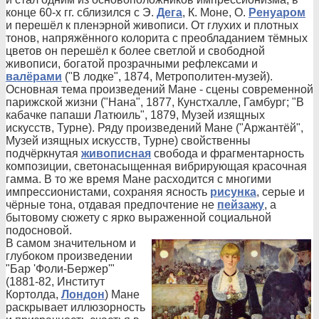
конце 60-х гг. сблизился с Э.
Дега
, К. Моне, О.
Ренуаром
и перешёл к пленэрной живописи. От глухих и плотных
тонов, напряжённого колорита с преобладанием тёмных
цветов он перешёл к более светлой и свободной
живописи, богатой прозрачными рефлексами и
валёрами
("В лодке", 1874, Метрополитен-музей).
Основная тема произведений Мане - сцены современной
парижской жизни ("Нана", 1877, Кунстхалле, Гамбург; "В
кабачке папаши Латюиль", 1879, Музей изящных
искусств, Турне). Ряду произведений Мане ("Аржантёй",
Музей изящных искусств, Турне) свойственны
подчёркнутая
живописная
свобода и фрагментарность
композиции, светонасыщенная вибрирующая красочная
гамма. В то же время Мане расходится с многими
импрессионистами, сохраняя ясность
рисунка
, серые и
чёрные тона, отдавая предпочтение не
пейзажу
, а
бытовому сюжету с ярко выраженной социальной
подосновой.
В самом значительном и
глубоком произведении
"Бар 'Фоли-Бержер'"
(1881-82, Институт
Кортолда,
Лондон
) Мане
раскрывает иллюзорность