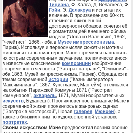
Тициана
, Ф. Халса, Д. Веласкеса, Ф.
Гойи
, Э.
Делакруа
и испытал их
влияние. В произведениях 60-х гг.
стремился к жизненной
достоверности образов, сочетая её
с романтизацией внешнего облика
модели ("Лола из Валенсии", 1862,
"Флейтист", 1866, - оба в
Музее
импрессионизма
,
Париж). Используя и переосмысляя сюжеты и мотивы
живописи старых мастеров, Мане стремился наполнить
их острым современным звучанием, полемически внося
в известные классические
композиции
изображение
современного человека ("Завтрак на траве", "Олимпия" -
оба 1863, Музей импрессионизма, Париж). Обращался к
темам современной
истории
("Казнь императора
Максимилиана", 1867, Кунстхалле, Мангейм), откликался
на события Парижской Коммуны 1871 ("Расстрел
коммунаров",
акварель
, 1871, Музей изобразительных
искусств
, Будапешт). Проникновенное внимание Мане к
современной жизни проявилось в жанровых сценах
("Завтрак в мастерской", Новая
галерея
,
Мюнхен
), а
также в близких к ним по художественной установке
портретах
.
Своим искусством Мане
предвосхитил возникновение
и стал одним из основоположников импрессионизма; в