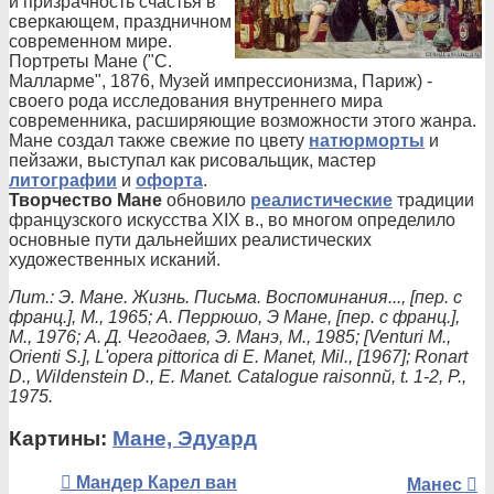
и призрачность счастья в
сверкающем, праздничном
современном мире.
Портреты Мане ("С.
Малларме", 1876, Музей импрессионизма, Париж) -
своего рода исследования внутреннего мира
современника, расширяющие возможности этого жанра.
Мане создал также свежие по цвету
натюрморты
и
пейзажи, выступал как рисовальщик, мастер
литографии
и
офорта
.
Творчество Мане
обновило
реалистические
традиции
французского искусства XIX в., во многом определило
основные пути дальнейших реалистических
художественных исканий.
Лит.: Э. Мане. Жизнь. Письма. Воспоминания..., [пер. с
франц.], М., 1965; А. Перрюшо, Э Мане, [пер. с франц.],
М., 1976; А. Д. Чегодаев, Э. Манэ, М., 1985; [Venturi M.,
Orienti S.], L'opera pittorica di E. Manet, Mil., [1967]; Ronart
D., Wildenstein D., E. Manet. Catalogue raisonnй, t. 1-2, P.,
1975.
Картины:
Мане, Эдуард
Мандер Карел ван
Манес