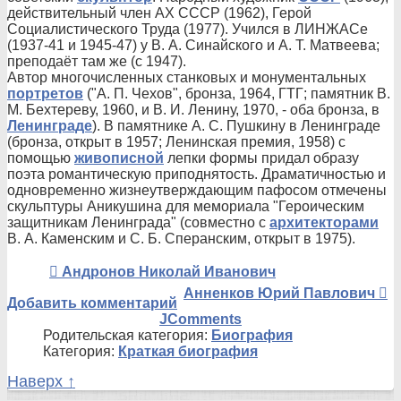
действительный член АХ СССР (1962), Герой
Социалистического Труда (1977). Учился в ЛИНЖАСе
(1937-41 и 1945-47) у В. А. Синайского и А. Т. Матвеева;
преподаёт там же (с 1947).
Автор многочисленных станковых и монументальных
портретов
("А. П. Чехов", бронза, 1964, ГТГ; памятник В.
М. Бехтереву, 1960, и В. И. Ленину, 1970, - оба бронза, в
Ленинграде
). В памятнике А. С. Пушкину в Ленинграде
(бронза, открыт в 1957; Ленинская премия, 1958) с
помощью
живописной
лепки формы придал образу
поэта романтическую приподнятость. Драматичностью и
одновременно жизнеутверждающим пафосом отмечены
скульптуры Аникушина для мемориала "Героическим
защитникам Ленинграда" (совместно с
архитекторами
В. А. Каменским и С. Б. Сперанским, открыт в 1975).
Андронов Николай Иванович
Анненков Юрий Павлович
Добавить комментарий
JComments
Родительская категория:
Биография
Категория:
Краткая биография
Наверх ↑