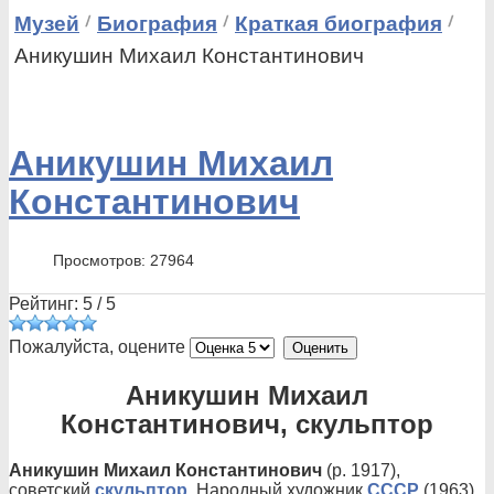
Музей
Биография
Краткая биография
Аникушин Михаил Константинович
Аникушин Михаил
Константинович
Просмотров: 27964
Рейтинг:
5
/
5
Пожалуйста, оцените
Аникушин Михаил
Константинович, скульптор
Аникушин Михаил Константинович
(р. 1917),
советский
скульптор
. Народный художник
СССР
(1963),