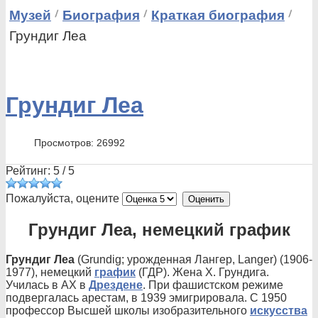
Музей
Биография
Краткая биография
Грундиг Леа
Грундиг Леа
Просмотров: 26992
Рейтинг:
5
/
5
Пожалуйста, оцените
Грундиг Леа, немецкий график
Грундиг Леа
(Grundig; урожденная Лангеp, Langer) (1906-
1977), немецкий
график
(ГДР). Жена Х. Грундига.
Училась в АХ в
Дрездене
. При фашистском режиме
подвергалась арестам, в 1939 эмигрировала. С 1950
профессор Высшей школы изобразительного
искусства