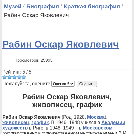
Музей
Биография
Краткая биография
Рабин Оскар Яковлевич
Рабин Оскар Яковлевич
Просмотров: 25995
Рейтинг:
5
/
5
Пожалуйста, оцените
Рабин Оскар Яковлевич,
живописец, график
Рабин Оскар Яковлевич
(Род. 1928,
Москва
),
живописец
,
график
. В 1946–1948 учился в
Академии
художеств
в Риге, в 1948–1949 – в
Московском
государственном художественном институте имени В.И.