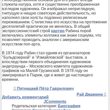
служила натура, хотя и существенно преображенная
взглядом художника. Он изображал неприглядную,
гнетущую и нищую советскую действительность, но
наполнял свои холсты подлинно религиозным
переживанием. Стилистика его искусства на протяжении
десятилетий практически не менялась. В общий
экспрессионистский строй
картин
Рабина порой
включались элементы коллажа как знаки социума, что
позволяет проводить аналогии с американским
искусством поп-арта.
В 1974 году Рабин стал одним из организаторов
"Бульдозерной" и "Измайловской" выставок, а
впоследствии первого объединения художников
андеграунда – Московского комитета художников-
графиков на Малой Грузинской. В 1978 году он
эмигрировал в Париж, где и живет до настоящего
времени.
Пятницкий Пётр Гаврилович
Рай Джамини
Добавить комментарий
JComments
Родительская категория:
Биография