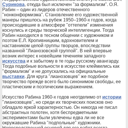
Сурикова
, откуда был исключен "за формализм". О.Я.
Рабин – один из лидеров отечественного
"нонконформизма". Становление его художественной
манеры пришлось на рубеж 1950–1960-х годов, когда
происходившие в атмосфере "оттепели" изменения
коснулись и среды творческой интеллигенции. Тогда
Рабин находился в тесном общении с художником и
поэтом Е.Л. Кропивницким, вдохновителем и
наставником целой группы творцов, впоследствии
названной "Лианозовской группой". В ней впервые
возник интерес к новейшим течениям западного
искусства
и к забытому в те годы русскому авангарду.
Тогда подобные вольности в искусстве клеймились как
"формализм" и не допускались на официальные
выставки
. Для круга "лианозовцев" же подобное
творчество прежде всего было синонимом свободы, ее
пластическим и поэтическим выражением.
Искусство Рабина 1960-х годов неотделимо от
истории
"лианозовцев", но среди их творческих поисков оно
обладало яркой характерностью. Он никогда не писал
абстрактных полотен, хотя беспредметными
экспериментами были увлечены едва ли не все
окружавшие Рабина "подпольные" художники.
Непосредственной основой для его работ всегда