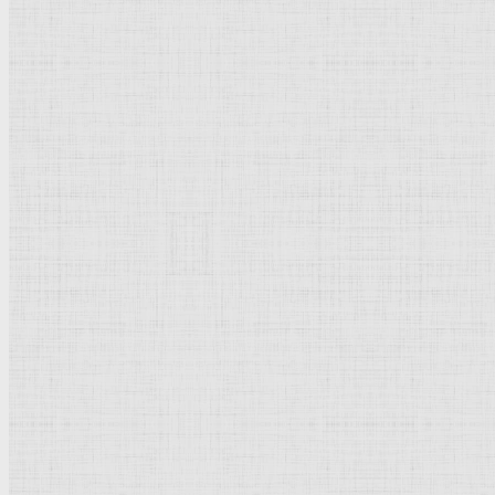
Кубизм
Абстрактное искусство
Маньеризм
Брутализм
Термины понятия
Рисунок
Графика
Живопись
Пейзаж
Скульптура
Декоративно-прикладное искусство
Гравюра
Выставки художественные
Портрет
Натюрморт
Бытовой жанр
Музеи художественные
Исторический жанр
Миниатюра
Картина