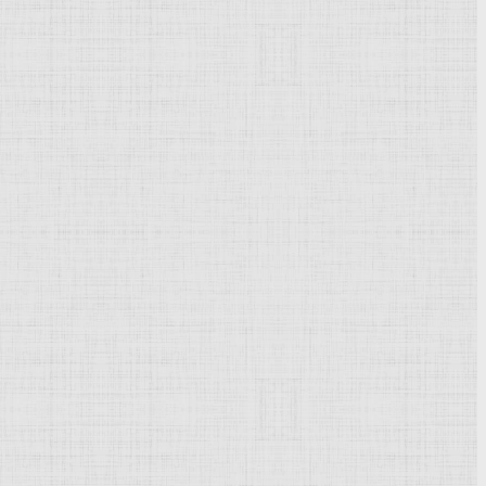
сец
). Учился в
петербургской
АХ (1886-88) и
мюнхенской
 и крестьян сочетал бытовую сочность с чертами
е
искусств
Грузинской ССР, Тбилиси),
пейзажи
,
Габриель Жак Анж