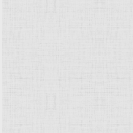
Эрмитаж
Дрезденская картинная галерея
Красная площадь
Уффици
Венецианская школа
Прадо
Болонская Школа
Венециановская школа
Василия Блаженного храм
Направления стили
Реализм
Возрождение
Классицизм
Барокко
Романтизм
Романский стиль
Импрессионизм
Модерн
Символизм
Готика
Модернизм