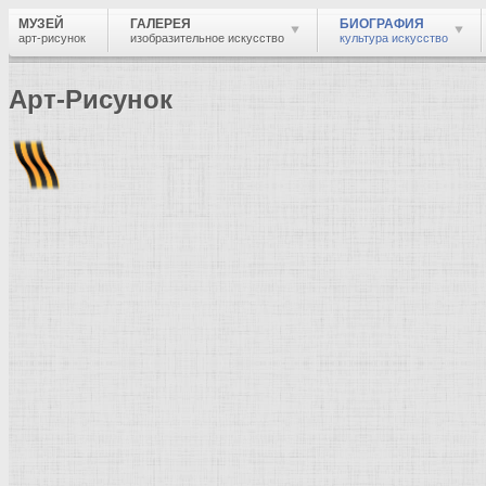
МУЗЕЙ
ГАЛЕРЕЯ
БИОГРАФИЯ
арт-рисунок
изобразительное искусство
культура искусство
Арт-Рисунок
Найти
Войти
Музей
Биография
Краткая биография
Габ
Художник живописец, график, гравёр