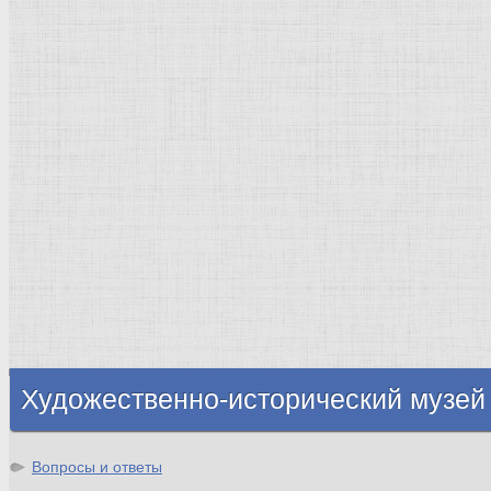
Страны города
Рим Древний
Киевская Русь
Москва
Египет Древний
Греция Древняя
Италия
Ленинград
Византия
Нидерланды
Флоренция
Германия
Суздаль
Владимир
Великобритания
Шотландия
Художественно-исторический музей
Вопросы и ответы