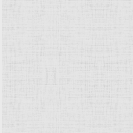
Категория:
Краткая биография
Популярное
Тициан
Пикассо Пабло
Рублёв Андрей
Брейгель Питер
Рембрандт Харменс ван Рейн
Дега Эдгар
Суриков Василий Иванович
Рубенс Питер Пауль
Дюрер Альбрехт
Кончаловский Пётр Петрович
Айвазовский Иван Константинович
Боттичелли Сандро
Боровиковский Владимир Лукич
Растрелли Варфоломей Варфоломеевич
Дали Сальвадор
Новое | Обновлено
Васнецов Виктор Михайлович