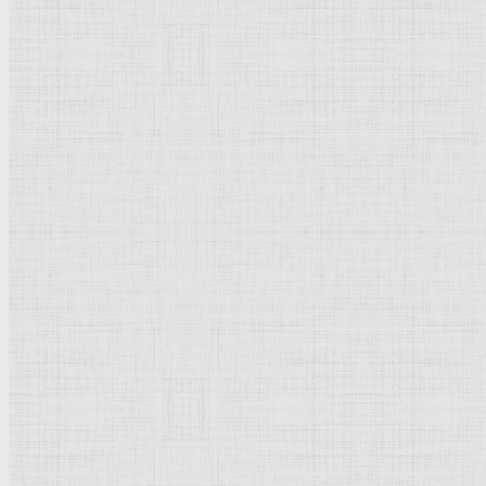
Габашвили Георгий (Гиго)
Просмотров: 27158
Рейтинг:
5
/
5
Пожалуйста, оцените
Га
Габашвили Георгий (Гиго) Иванович
(1862-1936), совет
АХ (1894-97). Один из основателей и профессоров тбилисс
монументальности ("Три горожанина", 1893), писал также
натюрморты
.
Вюйяр Эдуар (Вюйар)
Добавить комментарий
Родительская категория:
Биография