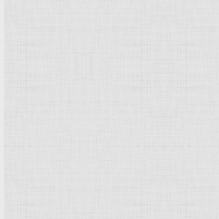
Суриков Василий Иванович
Вермер Делфтский Ян
Жирардон Франсуа
Джотто ди Бондоне
Петровичев Пётр Иванович
Тырса Николай Андреевич
Мясоедов Григорий Григорьевич
Рембрандт Харменс ван Рейн
Щедрин Феодосий Фёдорович
Щедрин Семён Фёдорович
Щедрин Сильвестр Феодосиевич
Поленов Василий Дмитриевич
Чернецовы
Тропинин Василий Андреевич
Культурное наследие
Флорентийская школа
Третьяковская галерея
Владимиро-Суздальская школа
Русский музей
Кремль Московский
Лувр