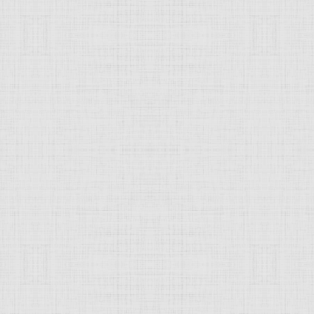
 Иванович
башвили Георгий Иванович, живопи
ский
живописец
. Народный художник Грузинской ССР (1929
кой АХ (1922). В
реалистических
портретах-типах горожан
портреты
("Н. Николадзе", 1926; оба произведения - в
Музе
JComments