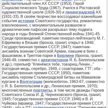
действительный член АХ СССР (1953), Герой
Социалистического Труда (1967). Учился в Ростовской
художественной школе (1926-30) и
ленинградской
АХ
(1931-33). В своём творчестве воссоздавал важнейшие
события
истории
Советского государства, романтично-
взволнованно, с монументальным размахом и
драматическим пафосом раскрывал тему подвига
народа в годы Великой Отечественной войны 1941-45.
Среди произведений: памятник генерал-лейтенанту М. Г.
Ефремову в Вязьме (бронза, гранит, открыт в 1946;
Государственная премия СССР, 1947); памятник-
ансамбль воинам Советской Армии, павшим в боях с
фашизмом, в Трептов-парке в
Берлине
(бронза, гранит,
1946-49, совместно с
архитектором
Я. Б. Белопольским
и др.), горельеф "Клянёмся тебе, товарищ Ленин..."
(катодная медь, серебро, 1949, с соавторами, ГТГ; оба -
Государственная премия СССР, 1950), памятник-
ансамбль героям Сталинградской битвы на Мамаевом
кургане в
Волгограде
(железобетон, 1963-67, совместно
с Я. Б. Белопольским и др.; Ленинская премия, 1970);
многочисленные
портреты
, в том числе дважды Героев
Советского Союза И. Д. Черняховского (бронза, гранит,
1945; Государственная премия СССР, 1946) и В. И.
Чуйкова (мрамор, 1947; Государственная премия СССР,
1948) - оба в ПТ;
аллегорическая
статуя "Перекуём мечи