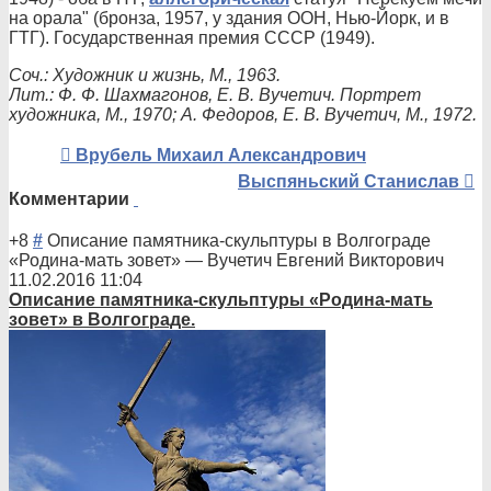
на орала" (бронза, 1957, у здания ООН, Нью-Йорк, и в
ГТГ). Государственная премия СССР (1949).
Соч.: Художник и жизнь, М., 1963.
Лит.: Ф. Ф. Шахмагонов, Е. В. Вучетич. Портрет
художника, М., 1970; А. Федоров, Е. В. Вучетич, М., 1972.
Врубель Михаил Александрович
Выспяньский Станислав
Комментарии
+8
#
Описание памятника-скуль
птуры в Волгограде
«Родина-мать зовет»
—
Вучетич Евгений Викторович
11.02.2016 11:04
Описани
е памятника-скуль
птуры «Родина-мать
зовет» в Волгограде.