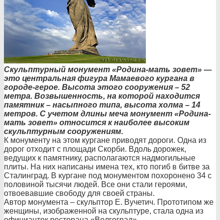
Скульптурный монумент «Родина-мать зовет» —
это центральная фигура Мамаевого кургана в
городе-герое. Высота этого сооружения – 52
метра. Возвышенность, на которой находится
памятник – насыпного типа, высота холма – 14
метров. С учетом длины меча монумент «Родина-
мать зовет» относится к наиболее высоким
скульптурным сооружениям.
К монументу на этом кургане приводят дороги. Одна из
дорог отходит с площади Скорби. Вдоль дорожек,
ведущих к памятнику, располагаются надмогильные
плиты. На них написаны имена тех, кто погиб в битве за
Сталинград. В кургане под монументом похоронено 34 с
половиной тысячи людей. Все они стали героями,
отвоевавшие свободу для своей страны.
Автор монумента – скульптор Е. Вучетич. Прототипом же
женщины, изображенной на скульптуре, стала одна из
официанток ресторана «Волгоград».