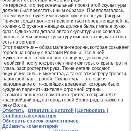
Интересно, что первоначальный проект этой скульптуры
должен был предстать иным образом. Предполагалось,
что монумент будет иметь мужскую и женскую фигуры.
Причем солдат должен преклоняться перед женщиной на
коленях. В руке же женщина должна была иметь в руках
флаг. Однако эти детали автор скульптуры не сочел за
нужные, и мы видим скульптуру именно такой, какая она
есть на сегодня.
Этот памятник – образ матери-героини, которая созывает
героев на борьбу с врагами Родины. Все в ней
мужественно, свойственно женщине, делающей
геройский поступок: резкие линии фигуры, открыты рот и
глаза, распростертая рука. Такие детали создают
ощущение силы и мужества, а также атмосферу тревоги,
нависшей над страной. Скульптура – это еще и
напоминание о тяжелейших временах, которые было
суждено пережить жителям огромной страны.
С самого подножья памятника зрителю открывается
красивейший вид на город-герой Волгоград, а также на
реку Волга.
Ответить
|
Ответить с цитатой
|
Цитировать
|
Сообщить модератору
Обновить список комментариев
Добавить комментарий