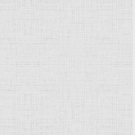
р росписи фарфора
фик
. Училась в Рисовальной школе ОПХ в
Петербурге
 родит героев", "Комиссар" - оба 1921), стремилась к
искусства
.
Щепковский Ян