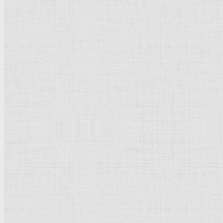
Родительская категория:
Биография
Категория:
Краткая биография
Популярное
Тициан
Пикассо Пабло
Рублёв Андрей
Брейгель Питер
Рембрандт Харменс ван Рейн
Дега Эдгар
Суриков Василий Иванович
Рубенс Питер Пауль
Дюрер Альбрехт
Кончаловский Пётр Петрович
Айвазовский Иван Константинович
Боттичелли Сандро
Боровиковский Владимир Лукич
Растрелли Варфоломей Варфоломеевич
Дали Сальвадор
Новое | Обновлено