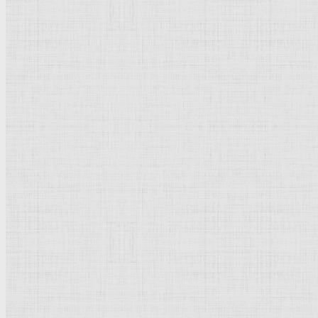
Лувр
Эрмитаж
Дрезденская картинная галерея
Красная площадь
Уффици
Венецианская школа
Прадо
Болонская Школа
Венециановская школа
Василия Блаженного храм
Направления стили
Реализм
Возрождение
Классицизм
Барокко
Романтизм
Романский стиль
Импрессионизм
Модерн
Символизм
Готика