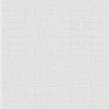
Васнецов Виктор Михайлович
Суриков Василий Иванович
Вермер Делфтский Ян
Жирардон Франсуа
Джотто ди Бондоне
Петровичев Пётр Иванович
Тырса Николай Андреевич
Мясоедов Григорий Григорьевич
Рембрандт Харменс ван Рейн
Щедрин Феодосий Фёдорович
Щедрин Семён Фёдорович
Щедрин Сильвестр Феодосиевич
Поленов Василий Дмитриевич
Чернецовы
Тропинин Василий Андреевич
Культурное наследие
Флорентийская школа
Третьяковская галерея
Владимиро-Суздальская школа
Русский музей
Кремль Московский