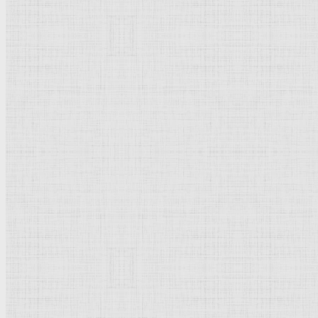
Щекатихина-Потоцкая Але
Просмотров: 27062
Рейтинг:
5
/
5
Пожалуйста, оцените
Щекатихина-Потоц
Щекатихина-Потоцкая Александра Васильевна
(1892-1
(1908-15), в академии Рансона в Париже. Участвовала в с
синтезу функциональных и эстетических качеств бытового
Лит.: В. Носкович, А. В. Щекатихина-Потоцкая, Л., 1959.
Щедровский Игнатий Степанович
Добавить комментарий