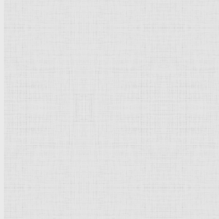
Модернизм
Кубизм
Абстрактное искусство
Маньеризм
Брутализм
Термины понятия
Рисунок
Графика
Живопись
Пейзаж
Скульптура
Декоративно-прикладное искусство
Гравюра
Выставки художественные
Портрет
Натюрморт
Бытовой жанр
Музеи художественные
Исторический жанр
Миниатюра
Картина