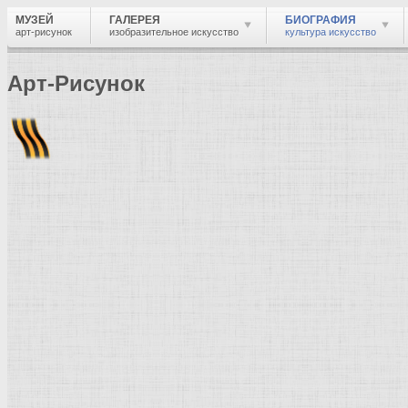
МУЗЕЙ
ГАЛЕРЕЯ
БИОГРАФИЯ
арт-рисунок
изобразительное искусство
культура искусство
Арт-Рисунок
Найти
Войти
Музей
Биография
Краткая биография
Ще
Художник живописец, график, гравёр