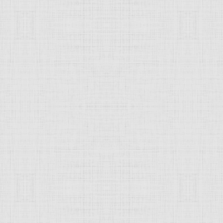
ксандра Васильевна
кая Александра Васильевна, масте
967), советский мастер росписи фарфора,
живописец
,
гра
оздании советского "агитационного фарфора" (блюда "Борьба
 предмета. Работала в области театрально-декорационного
JComments