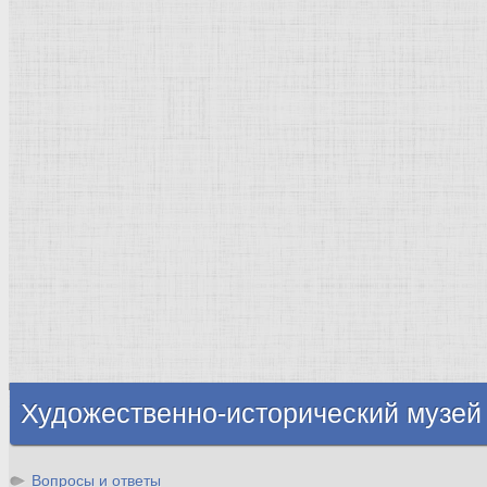
Страны города
Рим Древний
Киевская Русь
Москва
Египет Древний
Греция Древняя
Италия
Ленинград
Византия
Нидерланды
Флоренция
Германия
Суздаль
Владимир
Великобритания
Шотландия
Художественно-исторический музей
Вопросы и ответы