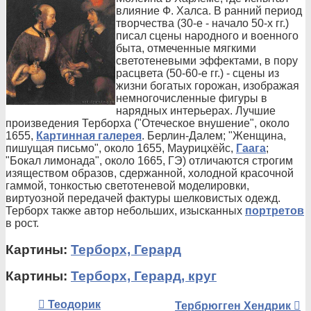
влияние Ф. Халса. В ранний период
творчества (30-е - начало 50-х гг.)
писал сцены народного и военного
быта, отмеченные мягкими
светотеневыми эффектами, в пору
расцвета (50-60-е гг.) - сцены из
жизни богатых горожан, изображая
немногочисленные фигуры в
нарядных интерьерах. Лучшие
произведения Терборха ("Отеческое внушение", около
1655,
Картинная галерея
. Берлин-Далем; "Женщина,
пишущая письмо", около 1655, Маурицхёйс,
Гаага
;
"Бокал лимонада", около 1665, ГЭ) отличаются строгим
изяществом образов, сдержанной, холодной красочной
гаммой, тонкостью светотеневой моделировки,
виртуозной передачей фактуры шелковистых одежд.
Терборх также автор небольших, изысканных
портретов
в рост.
Картины:
Терборх, Герард
Картины:
Терборх, Герард, круг
Теодорик
Тербрюгген Хендрик