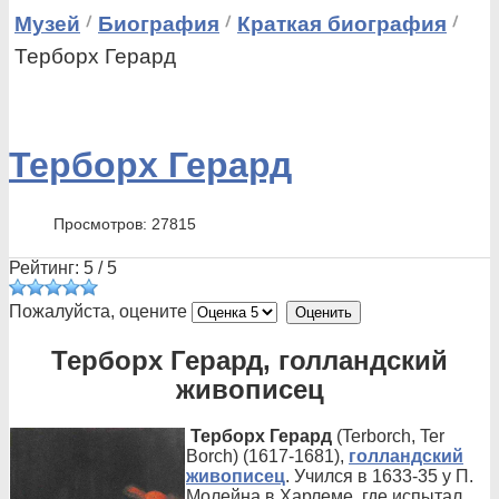
Музей
Биография
Краткая биография
Терборх Герард
Терборх Герард
Просмотров: 27815
Рейтинг:
5
/
5
Пожалуйста, оцените
Терборх Герард, голландский
живописец
Терборх Герард
(Terborch, Ter
Borch) (1617-1681),
голландский
живописец
. Учился в 1633-35 у П.
Молейна в Харлеме, где испытал