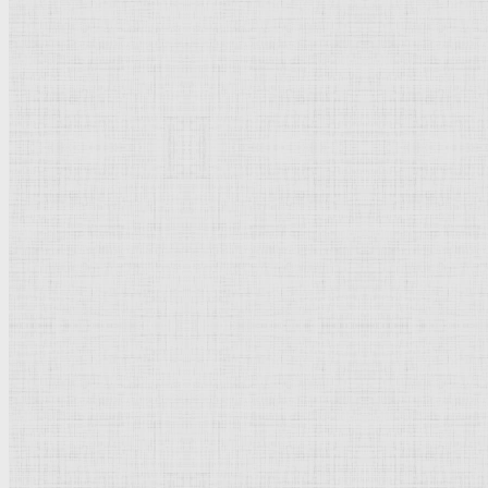
Суриков Василий Иванович
Вермер Делфтский Ян
Жирардон Франсуа
Джотто ди Бондоне
Петровичев Пётр Иванович
Тырса Николай Андреевич
Мясоедов Григорий Григорьевич
Рембрандт Харменс ван Рейн
Щедрин Феодосий Фёдорович
Щедрин Семён Фёдорович
Щедрин Сильвестр Феодосиевич
Поленов Василий Дмитриевич
Чернецовы
Тропинин Василий Андреевич
Культурное наследие
Флорентийская школа
Третьяковская галерея
Владимиро-Суздальская школа
Русский музей
Кремль Московский
Лувр