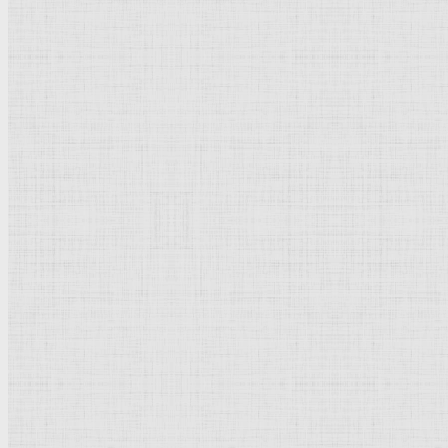
Кубизм
Абстрактное искусство
Маньеризм
Брутализм
Термины понятия
Рисунок
Графика
Живопись
Пейзаж
Скульптура
Декоративно-прикладное искусство
Гравюра
Выставки художественные
Портрет
Натюрморт
Бытовой жанр
Музеи художественные
Исторический жанр
Миниатюра
Картина