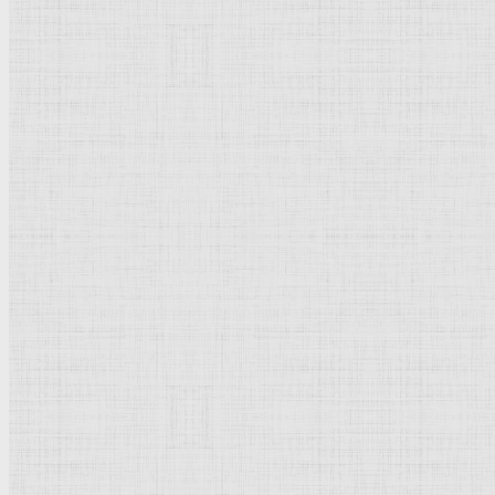
Бенуа Николай Леонтьеви
Просмотров: 27297
Рейтинг:
5
/
5
Пожалуйста, оцените
Бенуа
Бенуа Николай Леонтьевич
(1813-1898), русский
архите
ансамбли
, в том числе
Петергоф
(ныне
Петродворец
; 
сложившийся ансамбль или парковый комплекс ("Швейцарс
Петергофе, 1855-57), в которых применял новые металличе
Бенуа Леонтий Николаевич
Добавить комментарий
Родительская категория:
Биография