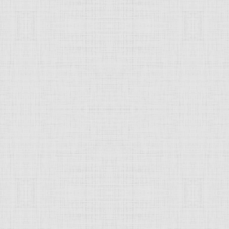
ч
 Николай Леонтьевич, русский архи
ктор
. Учился в
петербургской
АХ (в 1827-36); преподавал 
1848-59), мастерски подражая
историческим
стилям (фрейли
кий домик" в Кускове, ныне в
Москве
, 1870). Построил т
ские конструкции, воспроизводя в металле готический карк
JComments