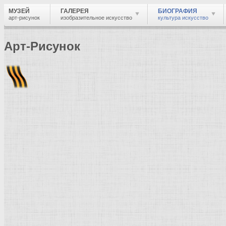
МУЗЕЙ
ГАЛЕРЕЯ
БИОГРАФИЯ
арт-рисунок
изобразительное искусство
культура искусство
Арт-Рисунок
Найти
Войти
Музей
Биография
Краткая биография
Бен
Художник живописец, график, гравёр