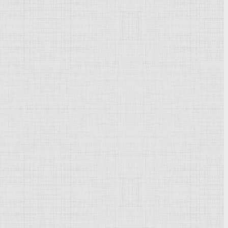
тектор
там же (с 1857 профессор). Достраивал крупные
нские дома, 1858) и тактично вписывая свои постройки в
акже ряд железнодорожных вокзалов (например, в
ас.
Бенцур Дьюла