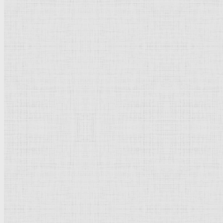
Категория:
Краткая биография
Популярное
Тициан
Пикассо Пабло
Рублёв Андрей
Брейгель Питер
Рембрандт Харменс ван Рейн
Дега Эдгар
Суриков Василий Иванович
Рубенс Питер Пауль
Дюрер Альбрехт
Кончаловский Пётр Петрович
Айвазовский Иван Константинович
Боттичелли Сандро
Боровиковский Владимир Лукич
Растрелли Варфоломей Варфоломеевич
Дали Сальвадор
Новое | Обновлено
Васнецов Виктор Михайлович