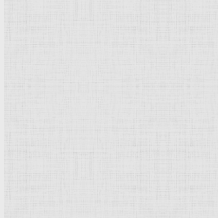
Эрмитаж
Дрезденская картинная галерея
Красная площадь
Уффици
Венецианская школа
Прадо
Болонская Школа
Венециановская школа
Василия Блаженного храм
Направления стили
Реализм
Возрождение
Классицизм
Барокко
Романтизм
Романский стиль
Импрессионизм
Модерн
Символизм
Готика
Модернизм