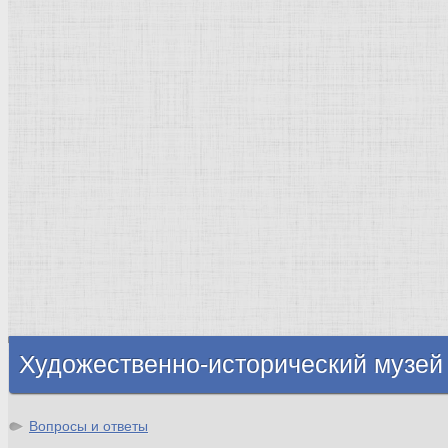
Страны города
Рим Древний
Киевская Русь
Москва
Египет Древний
Греция Древняя
Италия
Ленинград
Византия
Нидерланды
Флоренция
Германия
Суздаль
Владимир
Великобритания
Шотландия
Художественно-исторический музей
Вопросы и ответы