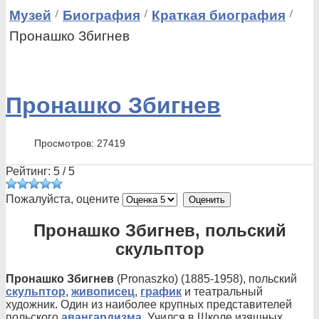
Музей
Биография
Краткая биография
Пронашко Збигнев
Пронашко Збигнев
Просмотров: 27419
Рейтинг:
5
/
5
Пожалуйста, оцените
Пронашко Збигнев, польский
скульптор
Пронашко Збигнев
(Pronaszko) (1885-1958), польский
скульптор
,
живописец
,
график
и театральный
художник. Один из наиболее крупных представителей
польского
авангардизма
. Учился в Школе изящных