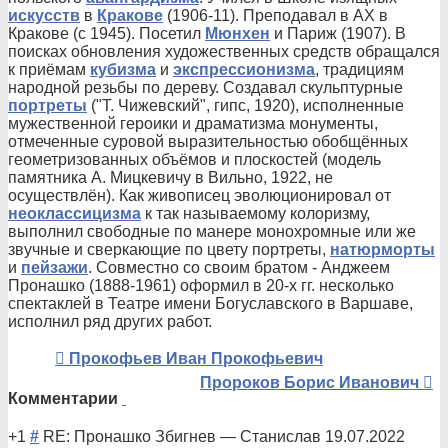
искусств
в
Кракове
(1906-11). Преподавал в АХ в
Кракове (с 1945). Посетил
Мюнхен
и Париж (1907). В
поисках обновления художественных средств обращался
к приёмам
кубизма
и
экспрессионизма
, традициям
народной резьбы по дереву. Создавал скульптурные
портреты
("Т. Чижевский", гипс, 1920), исполненные
мужественной героики и драматизма монументы,
отмеченные суровой выразительностью обобщённых
геометризованных объёмов и плоскостей (модель
памятника А. Мицкевичу в Вильно, 1922, не
осуществлён). Как живописец эволюционировал от
неоклассицизма
к так называемому колоризму,
выполнил свободные по манере монохромные или же
звучные и сверкающие по цвету портреты,
натюрморты
и
пейзажи
. Совместно со своим братом - Анджеем
Пронашко (1888-1961) оформил в 20-х гг. несколько
спектаклей в Театре имени Богуславского в Варшаве,
исполнил ряд других работ.
Прокофьев Иван Прокофьевич
Пророков Борис Иванович
Комментарии
+1
#
RE: Пронашко Збигнев
—
Станислав
19.07.2022