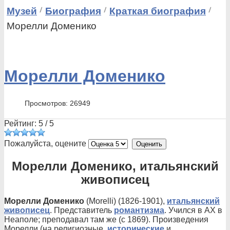
Музей
Биография
Краткая биография
Морелли Доменико
Морелли Доменико
Просмотров: 26949
Рейтинг:
5
/
5
Пожалуйста, оцените
Морелли Доменико, итальянский
живописец
Морелли Доменико
(Morelli) (1826-1901),
итальянский
живописец
. Представитель
романтизма
. Учился в АХ в
Неаполе; преподавал там же (с 1869). Произведения
Морелли (на религиозные,
исторические
и