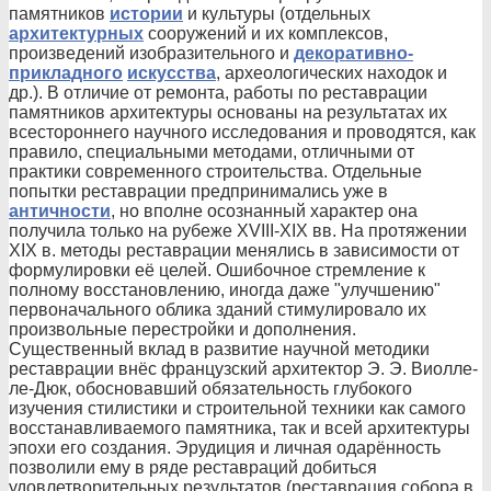
памятников
истории
и культуры (отдельных
архитектурных
сооружений и их комплексов,
произведений изобразительного и
декоративно-
прикладного
искусства
, археологических находок и
др.). В отличие от ремонта, работы по реставрации
памятников архитектуры основаны на результатах их
всестороннего научного исследования и проводятся, как
правило, специальными методами, отличными от
практики современного строительства. Отдельные
попытки реставрации предпринимались уже в
античности
, но вполне осознанный характер она
получила только на рубеже XVIII-XIX вв. На протяжении
XIX в. методы реставрации менялись в зависимости от
формулировки её целей. Ошибочное стремление к
полному восстановлению, иногда даже "улучшению"
первоначального облика зданий стимулировало их
произвольные перестройки и дополнения.
Существенный вклад в развитие научной методики
реставрации внёс французский архитектор Э. Э. Виолле-
ле-Дюк, обосновавший обязательность глубокого
изучения стилистики и строительной техники как самого
восстанавливаемого памятника, так и всей архитектуры
эпохи его создания. Эрудиция и личная одарённость
позволили ему в ряде реставраций добиться
удовлетворительных результатов (реставрация собора в