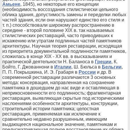
Амьене
, 1845), но некоторые его концепции
(необходимость воссоздания стилистически цельного
облика здания, допустимость замены и переделки любых
частей здания, если они нарушают единство его стиля и
т. п.) способствовали широкому распространению в
середине - второй половине XIX в. так называемых
стилистических реставраций, часто приводивших к
искажению или утратам подлинных частей памятников
архитектуры. Научная теория реставрации, исходящая
из приоритета документальной подлинности памятников,
сложилась в конце XIX - XX вв. в высказываниях и
практической деятельности Н. Баланоса в
Греции
, К.
Бойто, Г. Джованнони в
Италии
, Ш. Бюльса в
Бельгии
,
П. П. Покрышкина, И. Э. Грабаря в
России
и др. В
современной реставрации различаются 3 основных
метода: консервация, направленная на сохранение
памятника в дошедшем до нас виде и оставляющая в
неприкосновенности его подлинность; фрагментарная
реставрация, выявляющая скрытые под историческими
наслоениями особенности архитектуры, конструкции,
строительной истории памятника; целостная
реставрация, применяемая как исключение к
сравнительно недавно разрушенным, имеющим
выдающееся национальное значение, памятникам и
предусматривающая полное восстановление их облика.