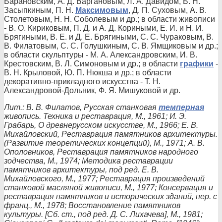
Барановским, А. Д. Варгановым, Л. А. Давидом, Б. Н.
Засыпкиным, П. Н.
Максимовым
, Д. П. Суховым, А. В.
Столетовым, Н. Н. Соболевым и др.; в области живописи
- В. О. Кириковым, П. Д. и А. Д. Кориными, Е. И. и Н. И.
Брягиными, В. Е. и Д. Е. Брягиными, С. С. Чураковым, В.
В. Филатовым, С. С. Голушкиным, С. В. Ямщиковым и др.;
в области скульптуры - М. А. Александровским, И. В.
Крестовским, В. Л. Симоновым и др.; в области
графики
-
В. Н. Крыловой, Ю. П. Нюкша и др.; в области
декоративно-прикладного искусства - Т. Н.
Александровой-Дольник, Ф. Я. Мишуковой и др.
Лит.: В. В. Филатов, Русская станковая
темперная
живопись. Техника и реставрация, М., 1961; И. Э.
Грабарь, О древнерусском искусстве, М., 1966; Е. В.
Михайловский, Реставрация памятников архитектуры.
(Развитие теоретических концепций), М., 1971; А. В.
Ополовников, Реставрация памятников народного
зодчества, М., 1974; Методика реставрации
памятников архитектуры, под ред. Е. В.
Михайловского, М., 1977; Реставрация произведений
станковой масляной живописи, М., 1977; Консервация и
реставрация памятников и исторических зданий, пер. с
франц., М., 1978; Восстановление памятников
культуры. [Сб. ст., под ред. Д. С. Лихачева], М., 1981;