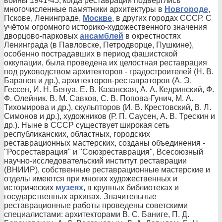
войны 1941-45, когда реставрации подверглись
многочисленные памятники архитектуры в
Новгороде
,
Пскове, Ленинграде,
Москве
, в других городах СССР. С
учётом огромного историко-художественного значения
дворцово-парковых
ансамблей
в окрестностях
Ленинграда (в Павловске, Петродворце, Пушкине),
особенно пострадавших в период фашистской
оккупации, была проведена их целостная реставрация
под руководством архитекторов - градостроителей (Н. В.
Баранов и др.), архитекторов-реставраторов (А. Э.
Гессен, И. Н. Бенуа, Е. В. Казанская, А. А. Кедринский, Ф.
Ф. Олейник. В. М. Савков, С. В. Попова-Гунич, М. А.
Тихомирова и др.), скульпторов (И. В. Крестовский, В. Л.
Симонов и др.), художников (Р. П. Саусен, А. В. Трескин и
др.). Ныне в СССР существует широкая сеть
республиканских, областных, городских
реставрационных мастерских, созданы объединения -
"Росреставрация" и "Союзреставрация", Всесоюзный
научно-исследовательский институт реставрации
(ВНИИР), собственные реставрационные мастерские и
отделы имеются при многих художественных и
исторических
музеях
, в крупных библиотеках и
государственных архивах. Значительные
реставрационные работы проведены советскими
специалистами: архитекторами В. С. Баниге, П. Д.