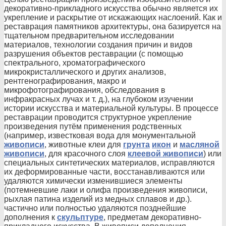
декоративно-прикладного искусства обычно является их
укрепление и раскрытие от искажающих наслоений. Как и
реставрация памятников архитектуры, она базируется на
тщательном предварительном исследовании
материалов, технологии создания причин и видов
разрушения объектов реставрации (с помощью
спектрального, хроматографического
микрокристаллического и других анализов,
рентгенографирования, макро и
микрофотографирования, обследования в
инфракрасных лучах и т. д.), на глубоком изучении
истории искусства и материальной культуры. В процессе
реставрации проводится структурное укрепление
произведения путём применения родственных
(например, известковая вода для монументальной
живописи
, животные клеи для
грунта
икон
и
масляной
живописи
, для красочного слоя
клеевой живописи
) или
специальных синтетических материалов, исправляются
их деформированные части, восстанавливаются или
удаляются химически изменившиеся элементы
(потемневшие лаки и олифа произведения живописи,
рыхлая патина изделий из медных сплавов и др.).
частично или полностью удаляются позднейшие
дополнения к
скульптуре
, предметам декоративно-