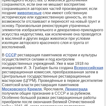
прикладного искусства. В живописи дополнения
сохраняются, если они не мешают восприятию
сохранившихся авторских частей произведения; если
поздние
живописные
слои имеют собственную
историческую или художественную ценность, их по
возможности отслаивают и переносят на новый грунт и
основу. Произвольная реконструкция утраченных
элементов изобразительного и декоративно-прикладного
искусства недопустима, как исключение она проводится
в масляной и других видах живописи при условии
изоляции авторского красочного слоя и грунта от
восполнений.
В
СССР
реставрация памятников истории и культуры
осуществляется силами и под контролем
государственных учреждений. Уже в мае 1918 по
инициативе И. Э. Грабаря была создана
Всероссийская
реставрационная комиссия, преобразованная затем в
Центральные государственные реставрационные
мастерские (ЦГРМ). Проведённые в первое десятилетие
Советской власти реставрация памятников
Московского
Кремля
, Ярославля,
Ленинграда
получили общее признание в СССР и за рубежом.
Особенно большой размах реставрационные работы
приобрели после окончания Великой Отечественной