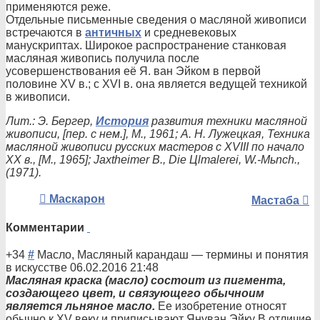
применяются реже.
Отдельные письменные сведения о масляной живописи
встречаются в
античных
и средневековых
манускриптах. Широкое распространение станковая
масляная живопись получила после
усовершенствования её Я. ван Эйком в первой
половине XV в.; с XVI в. она является ведущей техникой
в живописи.
Лит.: Э. Бергер,
История
развития техники масляной
живописи, [пер. с нем.], М., 1961; А. Н. Лужецкая, Техника
масляной живописи русских мастеров с XVIII по начало
XX в., [М., 1965]; Jaxtheimer В., Die Цlmalerei, W.-Mьnch.,
(1971).
Маскарон
Мастаба
Комментарии
+34
#
Масло, Масляный карандаш
—
термины и понятия
в искусстве
06.02.2016 21:48
Масляна
я краска (масло) состоит из пигмента,
создающего цвет, и связующего обычноим
является льняное масло.
Ее изобретение относят
обычно к XV веку и приписывают Януван Эйку В отличие