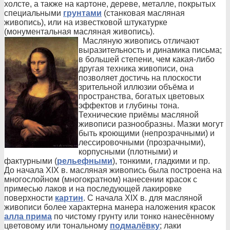
холсте, а также на картоне, дереве, металле, покрытых
специальными
грунтами
(станковая масляная
живопись), или на известковой штукатурке
(монументальная масляная живопись).
Масляную живопись отличают
выразительность и динамика письма;
в большей степени, чем какая-либо
другая техника живописи, она
позволяет достичь на плоскости
зрительной иллюзии объёма и
пространства, богатых цветовых
эффектов и глубины тона.
Технические приёмы масляной
живописи разнообразны. Мазки могут
быть кроющими (непрозрачными) и
лессировочными (прозрачными),
корпусными (плотными) и
фактурными (
рельефными
), тонкими, гладкими и пр.
До начала XIX в. масляная живопись была построена на
многослойном (многократном) нанесении красок с
примесью лаков и на последующей лакировке
поверхности
картин
. С начала XIX в. для масляной
живописи более характерна манера наложения красок
алла прима
по чистому грунту или тонко нанесённому
цветовому или тональному
подмалёвку
; лаки