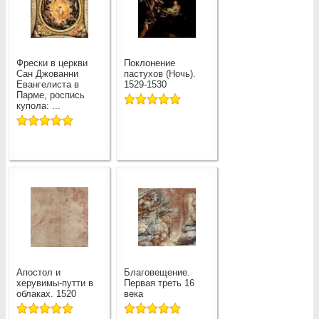
Фрески в церкви
Поклонение
Сан Джованни
пастухов (Ночь).
Евангелиста в
1529-1530
Парме, роспись
купола: ...
Апостол и
Благовещение.
херувимы-путти в
Первая треть 16
облаках. 1520
века