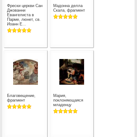
Фрески церкви Сан
Мадонна делла
Джованни
Скала, фрагмент
Евангелиста в
Парме, люнет, св.
Иоанн Е...
Благовещение,
Мария,
фрагмент
поклоняющаяся
младенцу