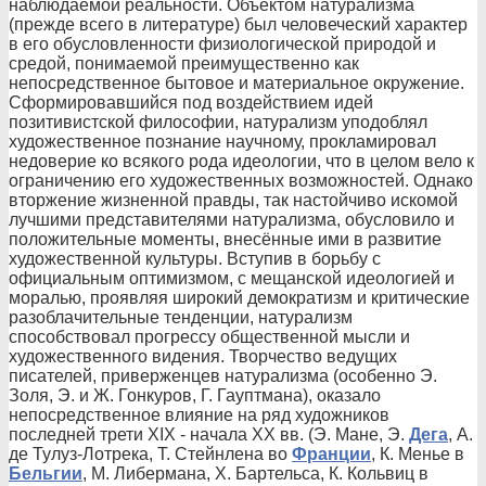
наблюдаемой реальности. Объектом натурализма
(прежде всего в литературе) был человеческий характер
в его обусловленности физиологической природой и
средой, понимаемой преимущественно как
непосредственное бытовое и материальное окружение.
Сформировавшийся под воздействием идей
позитивистской философии, натурализм уподоблял
художественное познание научному, прокламировал
недоверие ко всякого рода идеологии, что в целом вело к
ограничению его художественных возможностей. Однако
вторжение жизненной правды, так настойчиво искомой
лучшими представителями натурализма, обусловило и
положительные моменты, внесённые ими в развитие
художественной культуры. Вступив в борьбу с
официальным оптимизмом, с мещанской идеологией и
моралью, проявляя широкий демократизм и критические
разоблачительные тенденции, натурализм
способствовал прогрессу общественной мысли и
художественного видения. Творчество ведущих
писателей, приверженцев натурализма (особенно Э.
Золя, Э. и Ж. Гонкуров, Г. Гауптмана), оказало
непосредственное влияние на ряд художников
последней трети XIX - начала XX вв. (Э. Мане, Э.
Дега
, А.
де Тулуз-Лoтрека, Т. Стейнлена во
Франции
, К. Менье в
Бельгии
, М. Либермана, X. Бартельса, К. Кольвиц в