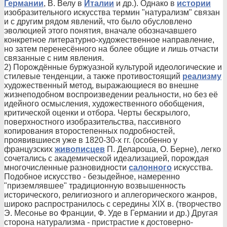
Германии
, В. Велу в
Италии
и др.). Однако в
истории
изобразительного искусства термин "натурализм" связан
и с другим рядом явлений, что было обусловлено
эволюцией этого понятия, вначале обозначавшего
конкретное литературно-художественное направление,
но затем перенесённого на более общие и лишь отчасти
связанные с ним явления.
2) Порождённые буржуазной культурой идеологические и
стилевые тенденции, а также противостоящий
реализму
художественный метод, выражающиеся во внешне
жизнеподобном воспроизведении реальности, но без её
идейного осмысления, художественного обобщения,
критической оценки и отбора. Черты бескрылого,
поверхностного изобразительства, пассивного
копирования второстепенных подробностей,
проявившиеся уже в 1820-30-х гг. (особенно у
французских
живописцев
П. Делароша, О. Берне), легко
сочетались с академической идеализацией, порождая
многочисленные разновидности
салонного
искусства.
Подобное искусство - безыдейное, намеренно
"приземлявшее" традиционную возвышенность
исторического, религиозного и аплегорического жанров,
широко распространилось с середины XIX в. (творчество
Э. Месонье во Франции, Ф. Уде в Германии и др.) Другая
сторона натурализма - пристрастие к достоверно-