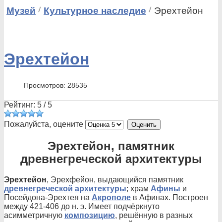
Музей
Культурное наследие
Эрехтейон
Эрехтейон
Просмотров: 28535
Рейтинг:
5
/
5
Пожалуйста, оцените
Эрехтейон, памятник
древнегреческой архитектуры
Эрехтейон
, Эрехфейон, выдающийся памятник
древнегреческой
архитектуры
; храм
Афины
и
Посейдона-Эрехтея на
Акрополе
в Афинах. Построен
между 421-406 до н. э. Имеет подчёркнуто
асимметричную
композицию
, решённую в разных