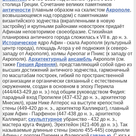
столица Греции. Сочетание великих памятников
античности
(главным образом на скалистом
Акрополе
,
возвышающемся над городом) с памятниками
византийского зодчества (вкрапленными в новую
застройку) и крупными районами новостроек придаёт
Афинам неповторимое своеобразие. Стихийная
планировка античного города сложилась к VII в. до н. э.
Историческое
ядро Афин - скала Акрополя (культурный
центр города), площадь Агора у её подножия (к северо-
западу от Акрополя), холмы Ареопаг и Пникс (к западу от
Акрополя).
Архитектурный
ансамбль
Акрополя (см.
также
Греция Древняя
), представляющий собой одно из
высших достижений античного зодчества, гармоничный
по масштабам построек, гибкий по пространственной
организации и органически связанный с естественным
окружением, создан в основном в эпоху Перикла
(444/443-429 до н. э.) под общим руководством Фидия:
парадный вход Пропилеи (437-432 до н. э., архитектор
Мнесикл), храм Нике Аптерос на выступе крепостной
стены (449-420 до н. э., архитектор Калликрат), главный
храм Афин - Парфенон (447-438 до н. э., архитектор
Калликрат;
скульптурное
убранство - 432 до н. э.,
мастера круга Фидия), Эрехтейон (421-406 до н. э.). Так
называемые длинные стены (около 455-445) соединяли
Афины с портом Пиреем и Фалерской
гаванью
. С юга к