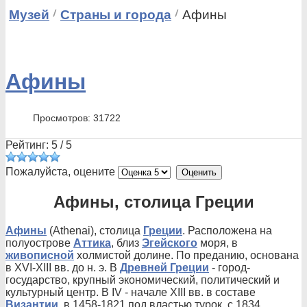
Музей
Страны и города
Афины
Афины
Просмотров: 31722
Рейтинг:
5
/
5
Пожалуйста, оцените
Афины, столица Греции
Афины
(Athenai), столица
Греции
. Расположена на
полуострове
Аттика
, близ
Эгейского
моря, в
живописной
холмистой долине. По преданию, основана
в XVI-XIII вв. до н. э. В
Древней Греции
- город-
государство, крупный экономический, политический и
культурный центр. В IV - начале XIII вв. в составе
Византии
, в 1458-1821 под властью турок, с 1834