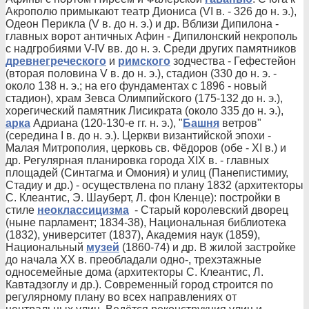
Акрополю примыкают театр Диониса (VI в. - 326 до н. э.),
Одеон Перикла (V в. до н. э.) и др. Вблизи Дипилона -
главных ворот античных Афин - Дипилонский некрополь
с надгробиями V-IV вв. до н. э. Среди других памятников
древнегреческого
и
римского
зодчества - Гефестейон
(вторая половина V в. до н. э.), стадион (330 до н. э. -
около 138 н. э.; на его фундаментах с 1896 - новый
стадион), храм Зевса Олимпийского (175-132 до н. э.),
хорегический памятник Лисикрата (около 335 до н. э.),
арка
Адриана (120-130-е гг. н. э.), "
Башня
ветров"
(середина I в. до н. э.). Церкви византийской эпохи -
Малая Митрополия, церковь св. Фёдоров (обе - XI в.) и
др. Регулярная планировка города XIX в. - главных
площадей (Синтагма и Омония) и улиц (Панепистимиу,
Стадиу и др.) - осуществлена по плану 1832 (архитекторы
С. Клеантис, Э. Шауберт, Л. фон Кленце): постройки в
стиле
неоклассицизма
- Старый королевский дворец
(ныне парламент; 1834-38), Национальная библиотека
(1832), университет (1837), Академия наук (1859),
Национальный
музей
(1860-74) и др. В жилой застройке
до начала XX в. преобладали одно-, трехэтажные
односемейные дома (архитекторы С. Клеантис, Л.
Кавтадзоглу и др.). Современный город строится по
регулярному плану во всех направлениях от