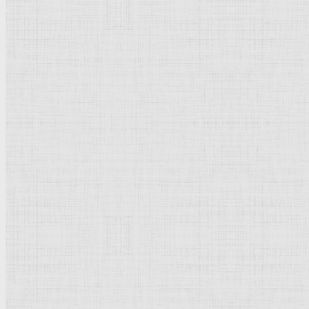
Эскориал
Австрия
Вена
Ватикан
Великобритания
Испания
Страсбур
Иерихон
Сирия
Иерусалим
Антверпен
Берлин
Вавилон
Китай
История мировой культуры, искусст
История культуры
Страны и города
Культурное наследие