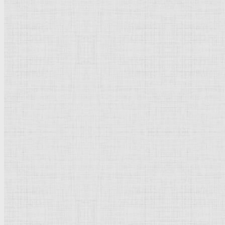
Направления стили
Реализм
Возрождение
Классицизм
Барокко
Романтизм
Романский стиль
Импрессионизм
Модерн
Символизм
Готика
Модернизм
Кубизм
Абстрактное искусство
Маньеризм
Брутализм
Термины понятия
Рисунок
Графика