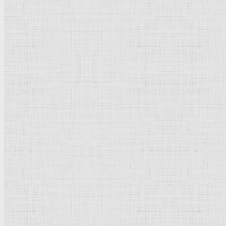
Категория:
Страны | Города
Популярное
Рим Древний
Киевская Русь
Москва
Египет Древний
Греция Древняя
Италия
Ленинград
Византия
Нидерланды
Флоренция
Германия
Суздаль
Владимир
Великобритания
Шотландия
Новое | Обновлено
Стокгольм