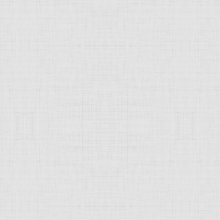
также
Архаика
) усилилось воздействие
древнеегипетских
,
финикийскими
колониями (см. Финикия). Для этого време
изни и другими мотивами. Святилища на Кипре (например, близ
с алтарём и раскрашенными вотивными статуями из извест
 к финикийской, так и к
древнегреческой
архаической плас
еждами, наиболее тщательно моделированы черты лица. В VII
иты с рельефными изображениями из серебра и бронзы и др.
черты переднеазиатского дворца и греческого мегарона. В IV в
ого и эллинистического, а затем и
римского
искусства (пам
ервоклассными мозаиками VI-VII вв. (в церкви Панагии Кан
са). С конца XII в. крестоносцы принесли на Кипр воздейс
вращённые в мечети; руины монастыря Белапаис, замка св.
исленные
иконы
, в которых поздневизантийские традиции 
кого (1878-1960) господства культура Кипра переживала упа
я Михаилидисы и др.), живопись и
графика
(художники А. Ди
звиты резьба по дереву, керамическое производство, чекан
сство. Искусство средневековья, М., 1976; Papageorgiou A., 
8; Spileris Т., Art de Chypre des origines d l'йpoque romaine,
К
JComments