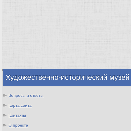
Живопись
Пейзаж
Скульптура
Декоративно-прикладное искусство
Гравюра
Выставки художественные
Портрет
Натюрморт
Бытовой жанр
Музеи художественные
Исторический жанр
Миниатюра
Картина
Художественно-исторический музей
Вопросы и ответы
Карта сайта
Контакты
О проекте