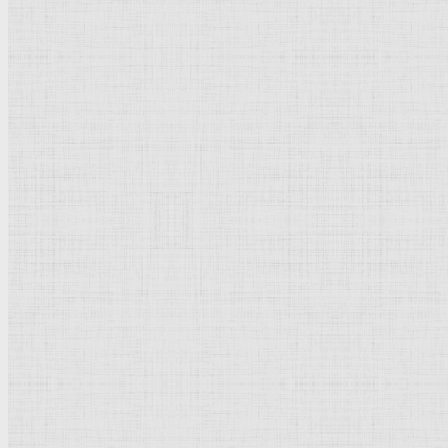
Термины и понятия
Направления и стили
Культурное наследие
Флорентийская школа
Третьяковская галерея
Владимиро-Суздальская школа
Русский музей
Кремль Московский
Лувр
Эрмитаж
Дрезденская картинная галерея
Красная площадь
Уффици
Венецианская школа
Прадо
Болонская Школа
Венециановская школа
Василия Блаженного храм