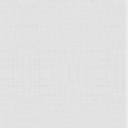
ассирийских
и персидских художественных традиций,
ни характерны сосуды с изображениями птиц, цветов
 Айия-Ирини, XII-VI вв. до н. э.) представляли собой
няка и терракоты, достигавшими порой огромных
тике статуи статичны и фронтальны, суммарные объёмы
I-VII вв. до н. э. высокого уровня на Кипре достигла
). Дворцовые постройки Кипра (дворец в Вуни, начало V
. до н. э. - IV в. н. э. на Кипре утверждаются формы
ятники Пафоса, Куриона, Саламиса). Ранневизантийское
акарии близ Литрангоми и др.), а также
фресками
XII-XV
твие французской
готики
(храмы XIII-XV вв. в Никосии и
 Илариона и др.). К периоду господства Венеции (1489-
сосуществуют с воздействиями
венец
,
живописи
эпохи
док. После завоевания независимости развиваются
амандис, Г. Георгиу, Т. Кантос и др.). В народном
ка по серебру, плетение кружев, вышивка.
Masterpieces of the Byzantine art of Cyprus, [Nicosia,
 Lausanne, 1970.
иргизская Советская Социалистическая Республика