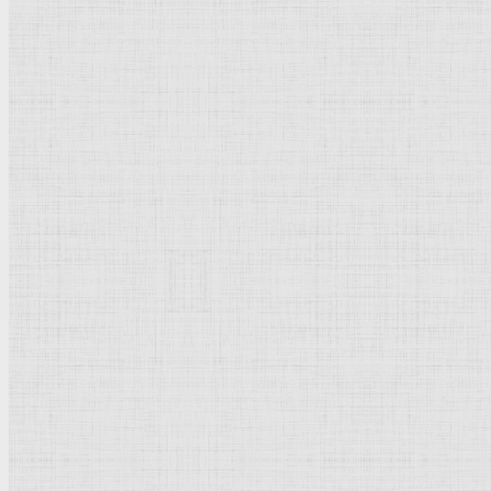
(700-475 до н. э.; см. 
распространявшихся
лотоса, т. н. древа ж
ограждённые участки 
размеров. Близкие как
фигур часто скрыты од
торевтика (блюда и щ
в. до н. э.) сочетают 
классического греческ
искусство представлено
архитектурными
фрагментами, п
вв. (в церкви в Асину и монастыре св. Неофита близ Пафо
Фамагусте, при
турецком
владычестве большей частью пре
1571) относятся крепости в Фамагусте и Никосии, многоч
Возрождения
. В эпоху турецкого (1571-1878) и английс
современная архитектура (архитекторы С. Иконому, брать
искусстве, впитавшем балканские и турецкие традиции, ра
Лит.: ИСиНМ, т. 2, М., 1965; Сокровища Кипра. Древнее иску
1965]; Nicolaou K., Ancient monuments of Cyprus, Nicosia, 196
Киото
Добавить комментарий
Родительская категория:
История | Культура