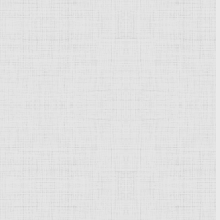
асти Средиземного моря
строве в восточной части Средиземного моря.
Населено
 находящегося на важных международных торговых путях,
йское искусство
) и
Греции Древней
. К 6-4-му
 плане жилищами, каменные сосуды с резным орнаментом, к
бмазкой и чёрной или красной росписью, зооморфные
 переживало расцвет т. н. кипро-микенское
искусство
, в
традиции: остатки регулярных по планировке городов,
 антропоморфные изображения, ювелирные изделия,
еза (1050-700 до н. э.; см. также
Геометрический стиль
)
тки животных и людей. В т. н. кипро-архаический период