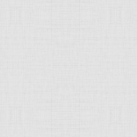
одноименном острове в восточной ч
. Kibris),
Республика Кипр
, государство на одноименном о
ами и турками. В древней художественной культуре Кипра,
ствия цивилизаций Передней Азии,
Эгейского
мира (см.
Эге
. относятся остатки неолитических поселений с круглыми в
ой половины 3-го тысячелетия до н. э.) - сосуды с белой о
е печати и др. В эпоху поздней бронзы (1400-1050 до н. э.)
крито-микенские и восточные (в т. ч. хеттские, см.
Хетты
) 
е сосуды с нарядной росписью, включающей зооморфные и
кости и др. Для т. н. кипро-геометрического стиля эпохи жел
сосуды с матовой чернофигурной росписью, глиняные статуэ