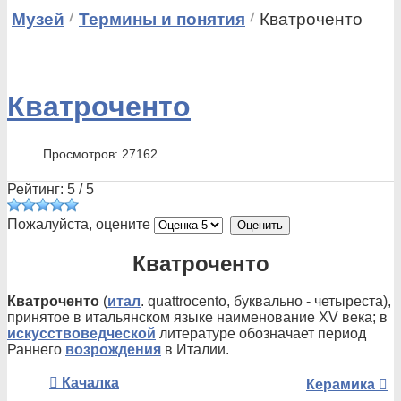
Музей
Термины и понятия
Кватроченто
Кватроченто
Просмотров: 27162
Рейтинг:
5
/
5
Пожалуйста, оцените
Кватроченто
Кватроченто
(
итал
. quattrocento, буквально - четыреста),
принятое в итальянском языке наименование XV века; в
искусствоведческой
литературе обозначает период
Раннего
возрождения
в Италии.
Качалка
Керамика