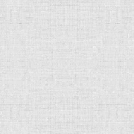
стация, вид декорировки изделий и 
 покрываю слоем, корой, выкладываю мрамором), вид декориро
ерева, перламутра и т. п., которые врезаны в поверхность 
металлу (насечка), камнем по камню. Но чаще инкрустация
античности
инкрустация выделялись глаза статуй и
бюсто
борном строительстве.
JComments