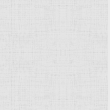
зданий
вки изделий и зданий (их фасада, интерьера) узорами и
и отличаются от неё по цвету или материалу. Известна
 выполняется иным материалом, чем материал
в
. По сути инкрустацией является офактуривание
Инсула