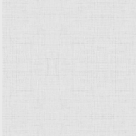
Направления стили
Реализм
Возрождение
Классицизм
Барокко
Романтизм
Романский стиль
Импрессионизм
Модерн
Символизм
Готика
Модернизм
Кубизм
Абстрактное искусство
Маньеризм
Брутализм
Страны города
Рим Древний