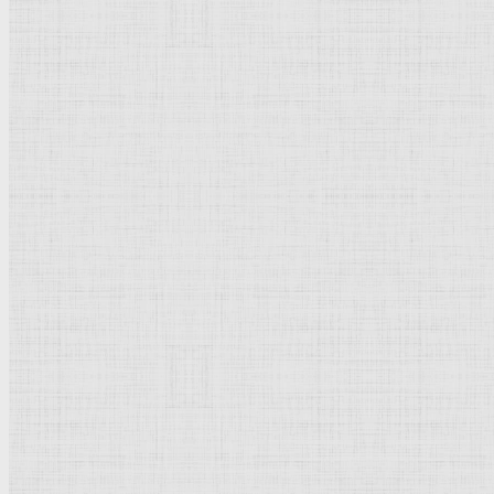
Термины и понятия
Направления и стили
Культурное наследие
Флорентийская школа
Третьяковская галерея
Владимиро-Суздальская школа
Русский музей
Кремль Московский
Лувр
Эрмитаж
Дрезденская картинная галерея
Красная площадь
Уффици
Венецианская школа
Прадо
Болонская Школа
Венециановская школа
Василия Блаженного храм