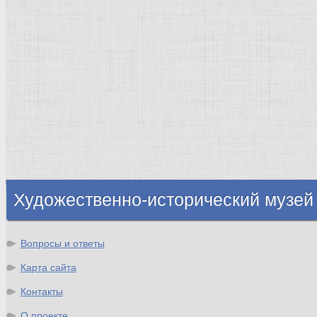
Киевская Русь
Москва
Египет Древний
Греция Древняя
Италия
Ленинград
Византия
Нидерланды
Флоренция
Германия
Суздаль
Владимир
Великобритания
Шотландия
Художественно-исторический музей
Вопросы и ответы
Карта сайта
Контакты
О проекте