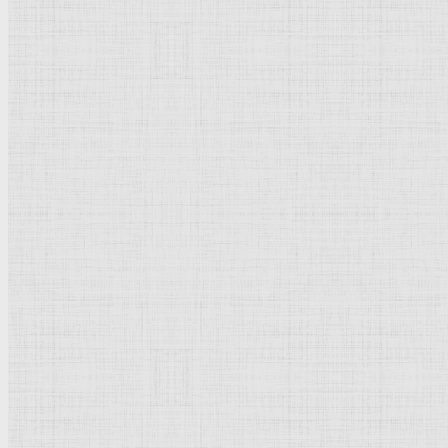
Инкрустация
Просмотров: 27552
Рейтинг:
5
/
5
Пожалуйста, оцените
Инкру
Инкрустация
(позднелат. incrustatio, от лат. incrusto -
изображениями из кусочков мрамора, керамики, металла, д
инкрустация деревом по дереву (интарсия), металлом по 
украшаемого объекта. В
скульптуре
Древнего Востока и
керамической крошкой бетонных панелей в современном с
Инки
Добавить комментарий