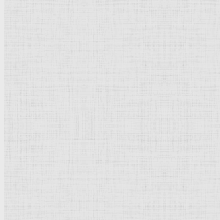
Родительская категория:
История | Культура
Категория:
Термины | Понятия
Популярное
Рисунок
Графика
Живопись
Пейзаж
Скульптура
Декоративно-прикладное искусство
Гравюра
Выставки художественные
Портрет
Натюрморт
Бытовой жанр
Музеи художественные
Исторический жанр
Миниатюра
Картина
Новое | Обновлено