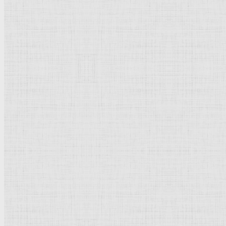
Дизайн
Рисунок
Музеи художественные
Композиция
Пейзаж
Графика
Карандаш
Акварель
Мольберт
Живописность
Терракота
Офорт
Передвижники
Гобелен
Иконостас
История мировой культуры, искусст
История культуры
Страны и города
Культурное наследие