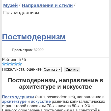
Музей
Направления и стили
Постмодернизм
Постмодернизм
Просмотров: 32000
Рейтинг:
5
/
5
Пожалуйста, оцените
Постмодернизм, направление в
архитектуре и искусстве
Постмодернизм
(англ. postmodernism), направление в
архитектуре
и
искусстве
развитых капиталистических
стран второй половины 70-х - начала 80-х гг. XX в.
Единого определения постмодернизма в советской и