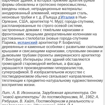
барочные здания, в которых прежние архитектурные
формы обновлены и гротескно переосмыслены,
введены новые, нетрадиционные материалы:
анодированный алюминий, нержавеющая сталь,
неоновые трубки и т. д. (Пьяцца д'
Италия
в Нью-
Орлеане, США, архитектор Ч. Мур); города-спутники,
распланированные по строго осевой системе,
застроенные домами с тяжёлыми карнизами и
фронтонами, мощными декоративными колоннами на
рустованных стилобатах (новые города-спутники
Парижа,
испанский
архитектор Р. Бофилла);
деревянные и каменные особняки с развитыми скатными
крышами и свисающими карнизами, слуховыми окнами и
дымовыми трубами (проекты американского архитектор
Р. Вентури). Интерьеры этих зданий обставляются
громоздкой старомодной мебелью, а фасады
украшаются произведениями гиперреалистов,
суперграфикой. В изобразительном искусстве с
постмодернизмом обычно связывают направления,
тяготеющие к предметно-натуральному художественному
восприятию жизни.
Лит.: А. В. Иконников, Зарубежная архитектура. От
"новой архитектуры" до постмодернизма, М., 1982; А.
Рябушин, В. Хайт, Постмодернизм в реальности и