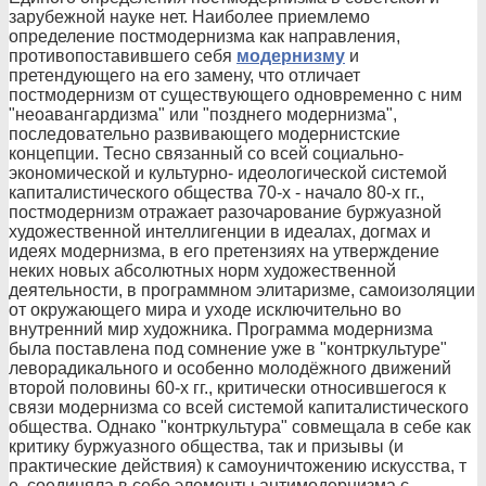
зарубежной науке нет. Наиболее приемлемо
определение постмодернизма как направления,
противопоставившего себя
модернизму
и
претендующего на его замену, что отличает
постмодернизм от существующего одновременно с ним
"неоавангардизма" или "позднего модернизма",
последовательно развивающего модернистские
концепции. Тесно связанный со всей социально-
экономической и культурно- идеологической системой
капиталистического общества 70-х - начало 80-х гг.,
постмодернизм отражает разочарование буржуазной
художественной интеллигенции в идеалах, догмах и
идеях модернизма, в его претензиях на утверждение
неких новых абсолютных норм художественной
деятельности, в программном элитаризме, самоизоляции
от окружающего мира и уходе исключительно во
внутренний мир художника. Программа модернизма
была поставлена под сомнение уже в "контркультуре"
леворадикального и особенно молодёжного движений
второй половины 60-х гг., критически относившегося к
связи модернизма со всей системой капиталистического
общества. Однако "контркультура" совмещала в себе как
критику буржуазного общества, так и призывы (и
практические действия) к самоуничтожению искусства, т
е. соединяла в себе элементы антимодернизма с