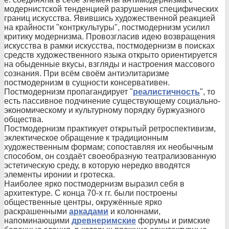
модернистской тенденцией разрушения специфических
границ искусства. Явившись художественной реакцией
на крайности "контркультуры", постмодернизм усилил
критику модернизма. Провозгласив идею возвращения
искусства в рамки искусства, постмодернизм в поисках
средств художественного языка открыто ориентируется
на обыденные вкусы, взгляды и настроения массового
сознания. При всём своём антиэлитаризме
постмодернизм в сущности консервативен.
Постмодернизм пропагандирует "
реалистичность
", то
есть пассивное подчинение существующему социально-
экономическому и культурному порядку буржуазного
общества.
Постмодернизм практикует открытый ретроспективизм,
эклектическое обращение к традиционным
художественным формам; сопоставляя их необычным
способом, он создаёт своеобразную театрализованную
эстетическую среду, в которую нередко вводятся
элементы иронии и гротеска.
Наиболее ярко постмодернизм выразил себя в
архитектуре. С конца 70-х гг. были построены
общественные центры, окружённые ярко
раскрашенными
аркадами
и колоннами,
напоминающими
древнеримские
форумы и римские