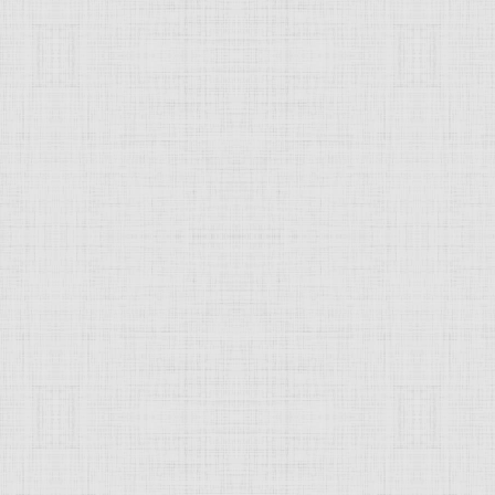
ская архитектура, направление в ар
XX в. (особенно распространённое в 30-50-х гг., главным
рых вытекала бы из их назначения и конкретных условий с
890-х гг. американским архитектор Л. Салливеном, были р
пространства, противопоставленная подчёркнутому выделен
домах прерий (дом Роби в Чикаго, 1909, и др.). Полемизир
 потребностей и психологии людей, органическая архитекту
 её идей сложились региональные архитектурные школы в 
вала так называемая калифорнийская школа во главе с Р. 
туры была подхвачена в
Италии
архитектором Б. Дзеви; в 1
ектуры), подчеркнувшая в своей программе гуманистическую