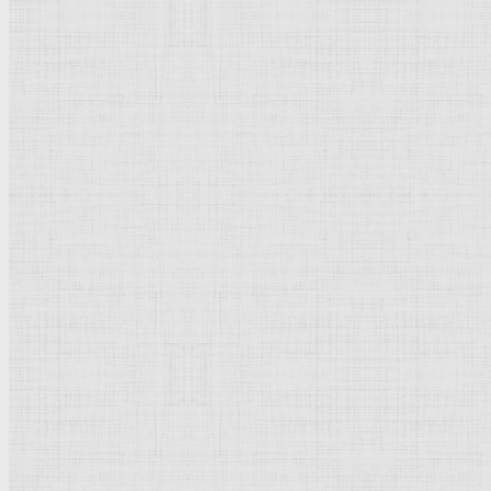
Укиё-э
История мировой культуры, искусст
История культуры
Страны и города
Культурное наследие
Термины и понятия
Направления и стили
Культурное наследие
Флорентийская школа
Третьяковская галерея
Владимиро-Суздальская школа
Русский музей
Кремль Московский