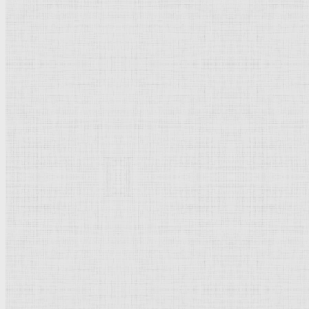
архитектуры. Однако направление в целом было идейно р
архитектурой; диапазон органической архитектуры был о
После смерти Райта (1959) органической архитектуры око
Некоторые общие принципы формообразования, отдельные
Лит.: Ф. Л. Райт, Будущее архитектуры, пер. с англ., М., 19
Оп-арт
Добавить комментарий
Родительская категория:
История | Культура
Категория:
Направления | Стили
Популярное
Реализм
Возрождение
Классицизм
Барокко
Романтизм
Романский стиль
Импрессионизм
Модерн