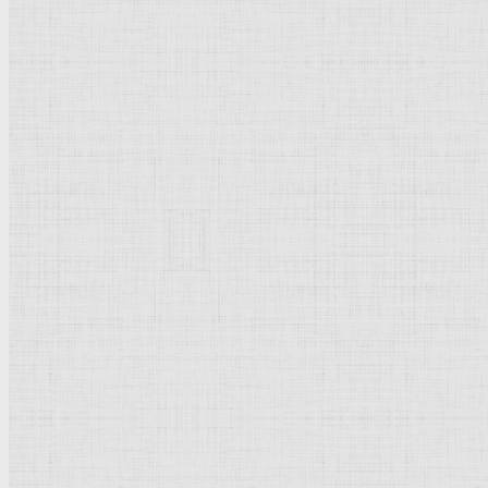
Лувр
Эрмитаж
Дрезденская картинная галерея
Красная площадь
Уффици
Венецианская школа
Прадо
Болонская Школа
Венециановская школа
Василия Блаженного храм
Термины понятия
Рисунок
Графика
Живопись
Пейзаж
Скульптура
Декоративно-прикладное искусство
Гравюра
Выставки художественные
Портрет
Натюрморт