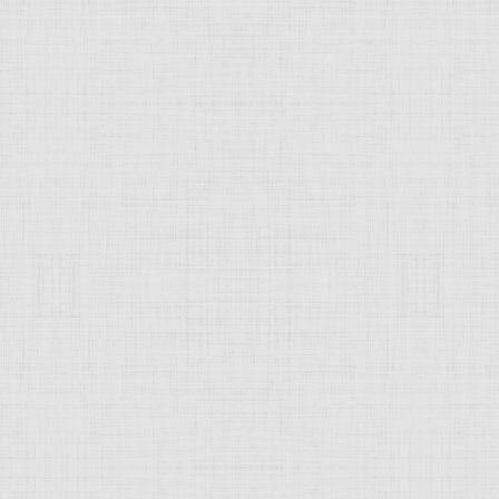
асплывчатым, абстрактно-гуманистические идеи уводили е
граничен главным образом строительством особняков,
вилл
нчательно растворилась среди других направлений архитект
 приёмы, выработанные органической архитектурой, продо
60; Zevi B., Towards an organic architecture, L, 1950.
JComments