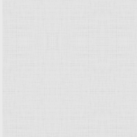
Символизм
Готика
Модернизм
Кубизм
Абстрактное искусство
Маньеризм
Брутализм
Новое | Обновлено
Реализм
Поп-арт
Бидермейер
Возрождение
Романский стиль
Ампир
Барокко
Школа в искусстве
Экспрессионизм
Эклектизм
Футуризм
Функционализм
Фовизм
Урбанизм