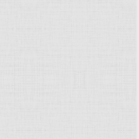
го от решения насущных социальных задач, стоящих перед
, загородных отелей.
уры 60-х гг., имеющих рационалистическую окраску.
лжают широко использоваться в архитектуре и дизайне.
Палладианство