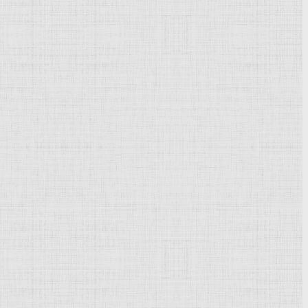
хитектуре
 образом в США и Западной Европе), провозгласившее
реды, подобно форме естественных организмов. Идеи
азвиты его учеником Ф. Л. Райтом. Основу концепции
ию его отдельных частей в классицистической
уя с техницистскими крайностями
функционализма
,
ра в середине 30-х гг. становится одним из ведущих
скандинавских странах (например, творчество А.
Аалто
и
Нёйтрой.
945 в Риме создана группа АРАО (Associazione per
 направленность основных положений органической