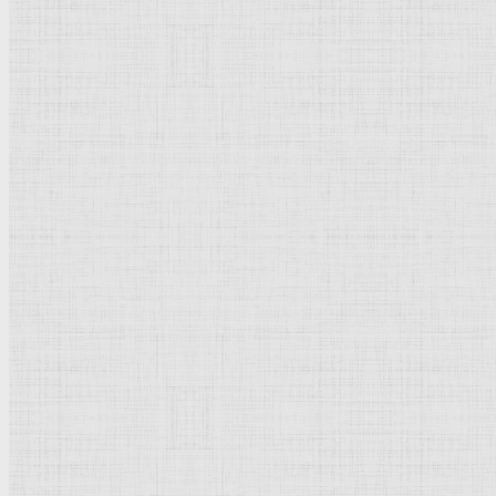
Органическая архитектура
Просмотров: 30244
Рейтинг:
5
/
5
Пожалуйста, оцените
Органиче
Органическая архитектура
, направление в
архитектуре
своей задачей создание таких произведений, форма кото
органической архитектуры, впервые сформулированные в 1
Райта составляла идея непрерывности архитектур- ного 
архитектуре; впервые
реализована
им в так называемых 
противопоставляя ему стремление к учёту индивидуальных
направлений современной архитектуры. Под воздействием
др.); в США принципы органической архитектуры использо
Во второй половине 40-х гг. теория органической архитек
l'Archittetura Organica, Ассоциация органической архит