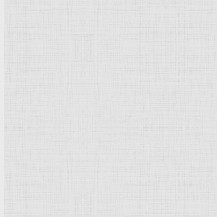
Бытовой жанр
Музеи художественные
Исторический жанр
Миниатюра
Картина
Страны города
Рим Древний
Киевская Русь
Москва
Египет Древний
Греция Древняя
Италия
Ленинград
Византия
Нидерланды
Флоренция
Германия
Суздаль
Владимир
Великобритания
Шотландия